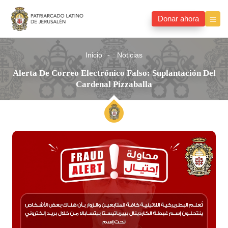
Donar ahora
Inicio
Noticias
Alerta De Correo Electrónico Falso: Suplantación Del
Cardenal Pizzaballa