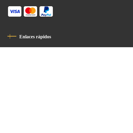
Enlaces rápidos
Política De Privacidad
Código De Conducta
Contacto
Latin Patriarchate Road
P.O.B 14152, Jerusalem 9114101
Tel
: +972 (2) 6471400
Email:
Chancellery@lpj.org