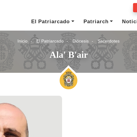
El Patriarcado
Patriarch
Notic
Inicio
El Patriarcado
Diócesis
Sacerdotes
Ala' B'air