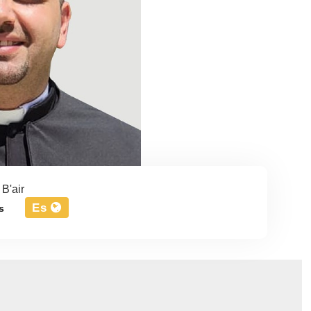
 B'air
Es
s