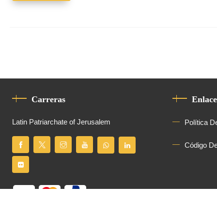
Carreras
Enlace
Latin Patriarchate of Jerusalem
Política D
Código D