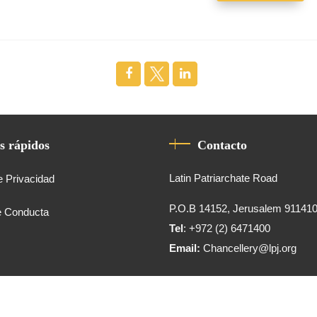
s rápidos
Contacto
Latin Patriarchate Road
e Privacidad
P.O.B 14152, Jerusalem 91141
e Conducta
Tel
: +972 (2) 6471400
Email:
Chancellery@lpj.org