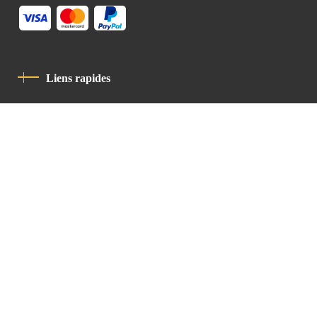
Liens rapides
Politique De Confidentialité
Charte De Comportement
contact
Latin Patriarchate Road
P.O.B 14152, Jerusalem 9114101
Tel
: +972 (2) 6471400
Email:
Chancellery@lpj.org