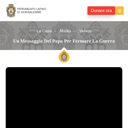
Donare ora
La Casa
Media
Videos
Un Messaggio Del Papa Per Fermare La Guerra