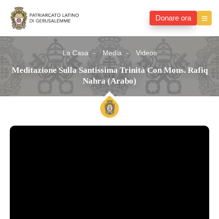
Donare ora
La Casa
Media
Videos
Meditazione Sulla Santissima Trinità Con Mons. Rafiq
Nahra (arabo)