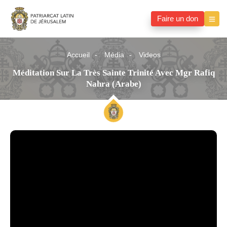
Faire un don
Accueil
Média
Videos
Méditation Sur La Très Sainte Trinité Avec Mgr Rafiq
Nahra (arabe)