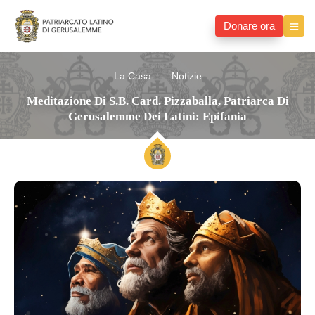
Donare ora
La Casa
Notizie
Meditazione Di S.B. Card. Pizzaballa, Patriarca Di
Gerusalemme Dei Latini: Epifania