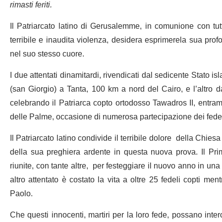
rimasti feriti.
Il Patriarcato latino di Gerusalemme, in comunione con tut
terribile e inaudita violenza, desidera esprimerela sua prof
nel suo stesso cuore.
I due attentati dinamitardi, rivendicati dal sedicente Stato isl
(san Giorgio) a Tanta, 100 km a nord del Cairo, e l’altro 
celebrando il Patriarca copto ortodosso Tawadros II, entra
delle Palme, occasione di numerosa partecipazione dei fedel
Il Patriarcato latino condivide il terribile dolore della Chies
della sua preghiera ardente in questa nuova prova. Il Pr
riunite, con tante altre, per festeggiare il nuovo anno in 
altro attentato è costato la vita a oltre 25 fedeli copti me
Paolo.
Che questi innocenti, martiri per la loro fede, possano interc