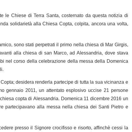
te le Chiese di Terra Santa, costernato da questa notizia di
onda solidarietà alla Chiesa Copta, colpita, ancora una volta,
amico, sono stati perpetrati il primo nella chiesa di Mar Girgis,
davanti alla chiesa di san Marco, ad Alessandria, dove stava
mbi nel corso della celebrazione della messa della Domenica
i.
a Copta; desidera renderla partecipe di tutta la sua vicinanza e
imo gennaio 2011, un attentato esplosivo uccise 21 persone
una chiesa copta di Alessandria. Domenica 11 dicembre 2016 un
ntre partecipavano alla messa nella chiesa dei Santi Pietro e
edere presso il Signore crocifisso e risorto, affinchè cessi la