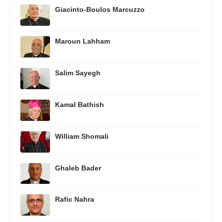
Giacinto-Boulos Marcuzzo
Maroun Lahham
Salim Sayegh
Kamal Bathish
William Shomali
Ghaleb Bader
Rafic Nahra