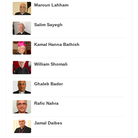
Maroun Lahham
Salim Sayegh
Kamal Hanna Bathish
William Shomali
Ghaleb Bader
Rafic Nahra
Jamal Daibes