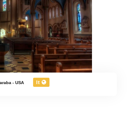
It
 araba - USA