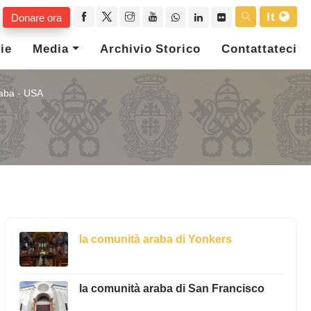
It
Donare ora
ie
Media
Archivio Storico
Contattateci
aba - USA
la comunità araba di Yonkers
la comunità araba di San Francisco