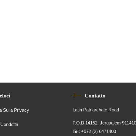
eloci
Contatto
Latin Patriarchate Road
a Sulla Privacy
P.O.B 14152, Jerusalem 91141
 Condotta
Tel
: +972 (2) 6471400