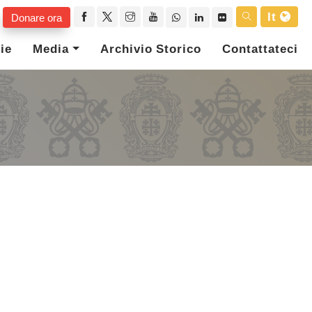
It
Donare ora
ie
Media
Archivio Storico
Contattateci