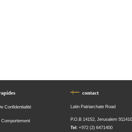
rapides
contact
Latin Patriarchate Road
De Confidentialité
P.O.B 14152, Jerusalem 91141
e Comportement
Tel
: +972 (2) 6471400