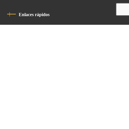
Enlaces rápidos
Política De Privacidad
Código De Conducta
Contacto
Latin Patriarchate Road
P.O.B 14152, Jerusalem 9114101
Tel
: +972 (2) 6471400
Email:
Chancellery@lpj.org