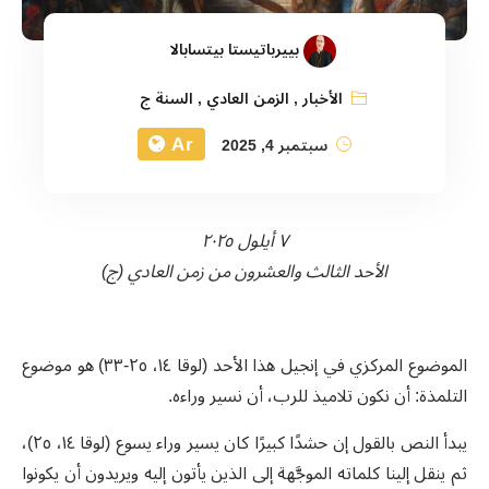
بييرباتيستا بيتسابالا
الأخبار
,
الزمن العادي
,
السنة ج
Ar
سبتمبر 4, 2025
٧ أيلول ٢٠٢٥
الأحد الثالث والعشرون من زمن العادي (ج)
الموضوع المركزي في إنجيل هذا الأحد (لوقا ١٤، ٢٥-٣٣) هو موضوع
التلمذة: أن نكون تلاميذ للرب، أن نسير وراءه.
يبدأ النص بالقول إن حشدًا كبيرًا كان يسير وراء يسوع (لوقا ١٤، ٢٥)،
ثم ينقل إلينا كلماته الموجَّهة إلى الذين يأتون إليه ويريدون أن يكونوا