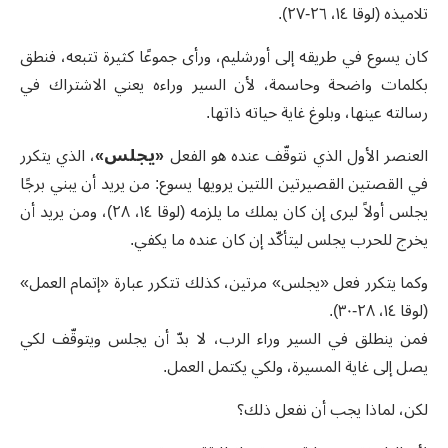
تلاميذه (لوقا ١٤، ٢٦-٢٧).
كان يسوع في طريقه إلى أورشليم، ورأى جموعًا كثيرة تتبعه، فنطق
بكلمات واضحة وحاسمة، لأن السير وراءه يعني الاشتراك في
رسالته عينها، وبلوغ غاية حياته ذاتها.
العنصر الأول الذي نتوقّف عنده هو الفعل
«يجلس»
، الذي يتكرر
في القصتين القصيرتين اللتين يرويها يسوع: من يريد أن يبني برجًا
يجلس أولاً ليرى إن كان يملك ما يلزمه (لوقا ١٤، ٢٨)، ومن يريد أن
يخرج للحرب يجلس ليتأكّد إن كان عنده ما يكفي.
وكما يتكرر فعل «يجلس» مرتين، كذلك تتكرر عبارة «إتمام العمل»
(لوقا ١٤، ٢٨-٣٠).
فمن ينطلق في السير وراء الرب، لا بدّ أن يجلس ويتوقّف لكي
يصل إلى غاية المسيرة، ولكي يكتمل العمل.
لكن، لماذا يجب أن نفعل ذلك؟