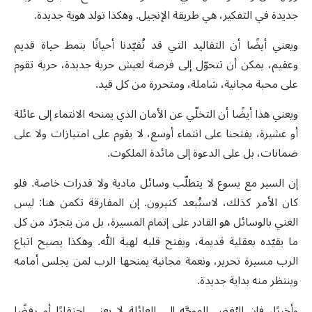
جديدة في التفكير، هي طريقة الإنجيل. وهكذا تولد هوية جديدة.
ويعني أيضًا أن التقاليد التي قد تُقيّدنا أحيانًا بنمط حياة قديم
وعقيم، يمكن أن تتحوّل إلى فرصة لعيش حرية جديدة، حرية تقوم
على محبة مجانية، شاملة، ومتحررة من كل قيد.
ويعني هذا أيضًا أن التخلّي عن الأمان الذي يمنحه الانتماء إلى عائلة
أو عشيرة، يفتحنا على انتماء أوسع، لا يقوم على امتيازات ولا على
ضمانات، بل على الدعوة إلى مائدة الملكوت.
إن السير مع يسوع لا يتطلّب وسائل مادية ولا قدرات خاصة. فلو
كان الأمر كذلك، لاستُبعد كثيرون. إن المفارقة تكمن هنا: ليس
الغني بالوسائل هو القادر على إتمام المسيرة، بل من يتجرّد من كل
ما يقيّده بعقلية قديمة، ويفتح قلبه لهبة الله. وهكذا يصبح اتباع
الرب مسيرة تحرير، ونعمة مجانية يمنحها الرب لمن يجلس أمامه
وينتظر منه بداية جديدة.
وأخيرًا، فإن البُغض الموجَّه إلى العائلة لا يعني احتقارًا أو رفضًا