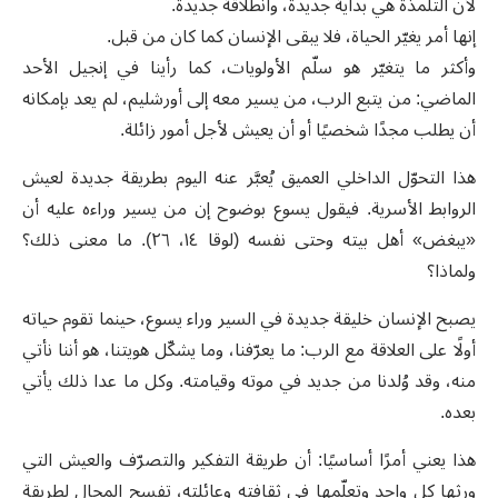
لأن التلمذة هي بداية جديدة، وانطلاقة جديدة.
إنها أمر يغيّر الحياة، فلا يبقى الإنسان كما كان من قبل.
وأكثر ما يتغيّر هو سلّم الأولويات، كما رأينا في إنجيل الأحد
الماضي: من يتبع الرب، من يسير معه إلى أورشليم، لم يعد بإمكانه
أن يطلب مجدًا شخصيًا أو أن يعيش لأجل أمور زائلة.
هذا التحوّل الداخلي العميق يُعبَّر عنه اليوم بطريقة جديدة لعيش
الروابط الأسرية. فيقول يسوع بوضوح إن من يسير وراءه عليه أن
«يبغض» أهل بيته وحتى نفسه (لوقا ١٤، ٢٦). ما معنى ذلك؟
ولماذا؟
يصبح الإنسان خليقة جديدة في السير وراء يسوع، حينما تقوم حياته
أولًا على العلاقة مع الرب: ما يعرّفنا، وما يشكّل هويتنا، هو أننا نأتي
منه، وقد وُلدنا من جديد في موته وقيامته. وكل ما عدا ذلك يأتي
بعده.
هذا يعني أمرًا أساسيًا: أن طريقة التفكير والتصرّف والعيش التي
ورثها كل واحد وتعلّمها في ثقافته وعائلته، تفسح المجال لطريقة