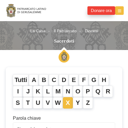
Donare ora
La Casa
Il Patriarcato
Diocesi
Sacerdoti
Tutti
A
B
C
D
E
F
G
H
I
J
K
L
M
N
O
P
Q
R
S
T
U
V
W
X
Y
Z
Parola chiave