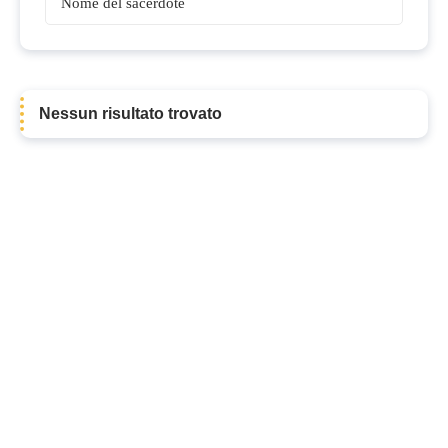
Sacerdoti
Nessun risultato trovato