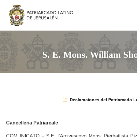
S. E. Mons. William Sh
Declaraciones del Patriarcado L
Cancelleria Patriarcale
COMUNICATO – S.E. l’Arcivescovo Mons. Pierbattista Pizza