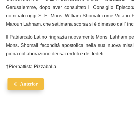
Gerusalemme, dopo aver consultato il Consiglio Episcopal
nominato oggi S. E. Mons. William Shomali come Vicario Pa
Maroun Lahham, che settimana scorsa si è dimesso dall’ inc
Il Patriarcato Latino ringrazia nuovamente Mons. Lahham per 
Mons. Shomali feconditá apostolica nella sua nuova mission
piena collaborazione dei sacerdoti e dei fedeli.
†Pierbattista Pizzaballa
Anterior