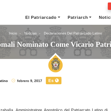
El Patriarcado
Patriarch
Notic
Inicio
Noticias
Declaraciones Del Patriarcado Latino
omali Nominato Come Vicario Patri
Es
atino
febrero 9, 2017
balla, Amministratore Apostolico del Patriarcato Latino di