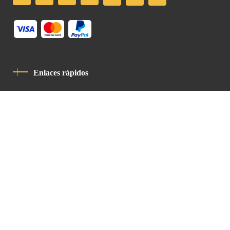
Enlaces rápidos
Política De Privacidad
Código De Conducta
Contacto
Latin Patriarchate Road
P.O.B 14152, Jerusalem 9114101
Tel
: +972 (2) 6471400