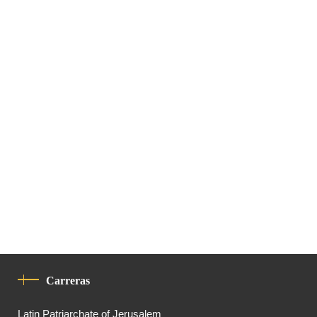
Carreras
Latin Patriarchate of Jerusalem