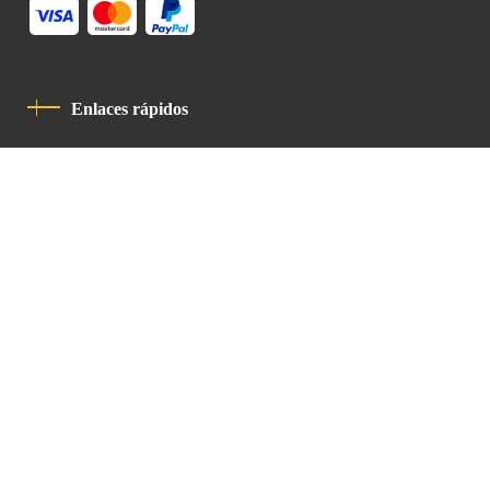
Enlaces rápidos
Política De Privacidad
Código De Conducta
Contacto
Latin Patriarchate Road
P.O.B 14152, Jerusalem 9114101
Tel
: +972 (2) 6471400
Email:
Chancellery@lpj.org