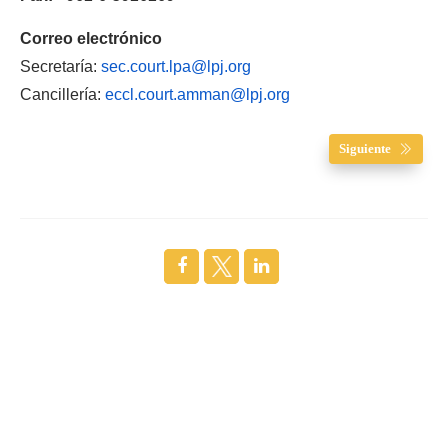
Correo electrónico
Secretaría:
sec.court.lpa@lpj.org
Cancillería:
eccl.court.amman@lpj.org
Siguiente