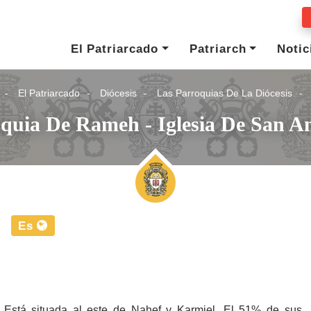
El Patriarcado
Patriarch
Notic
El Patriarcado
Diócesis
Las Parroquias De La Diócesis
quia De Rameh - Iglesia De San A
Es
. Está situada al este de Nahef y Karmiel. El 51% de sus