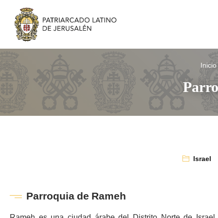
Inicio
Parro
Israel
Parroquia de Rameh
Rameh es una ciudad árabe del Distrito Norte de Israel