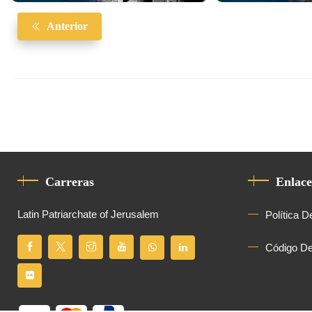
Anterior
Carreras
Enlace
Latin Patriarchate of Jerusalem
Política D
Código D