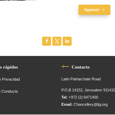
Siguiente
s rápidos
Contacto
Latin Patriarchate Road
e Privacidad
P.O.B 14152, Jerusalem 91141
e Conducta
Tel
: +972 (2) 6471400
Email:
Chancellery@lpj.org