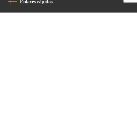
Enlaces rápidos
Política De Privacidad
Código De Conducta
Contacto
Latin Patriarchate Road
P.O.B 14152, Jerusalem 9114101
Tel
: +972 (2) 6471400
Email:
Chancellery@lpj.org
Boletín de noticias