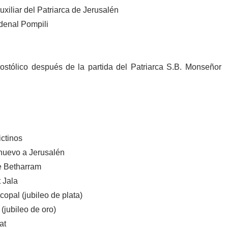
iliar del Patriarca de Jerusalén
denal Pompili
stólico después de la partida del Patriarca S.B. Monseñor
ictinos
 nuevo a Jerusalén
de Betharram
t Jala
opal (jubileo de plata)
(jubileo de oro)
at