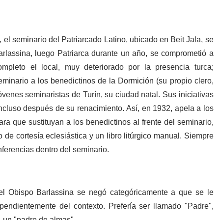
el seminario del Patriarcado Latino, ubicado en Beit Jala, se
rlassina, luego Patriarca durante un año, se comprometió a
mpleto el local, muy deteriorado por la presencia turca;
eminario a los benedictinos de la Dormición (su propio clero,
jóvenes seminaristas de Turín, su ciudad natal. Sus iniciativas
ncluso después de su renacimiento. Así, en 1932, apela a los
 que sustituyan a los benedictinos al frente del seminario,
 de cortesía eclesiástica y un libro litúrgico manual. Siempre
nferencias dentro del seminario.
el Obispo Barlassina se negó categóricamente a que se le
ependientemente del contexto. Prefería ser llamado "Padre",
, un "padre de almas".