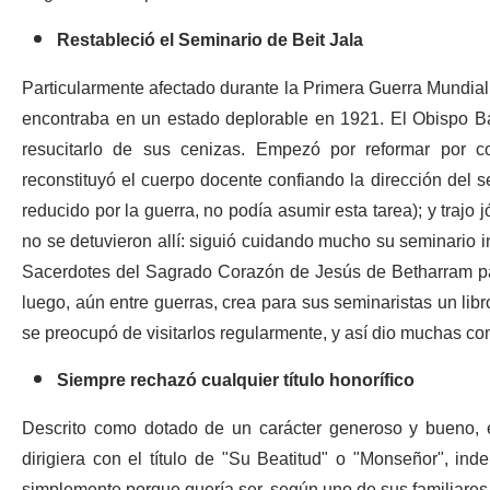
Restableció el Seminario de Beit Jala
Particularmente afectado durante la Primera Guerra Mundial, 
encontraba en un estado deplorable en 1921. El Obispo Ba
resucitarlo de sus cenizas. Empezó por reformar por co
reconstituyó el cuerpo docente confiando la dirección del s
reducido por la guerra, no podía asumir esta tarea); y trajo 
no se detuvieron allí: siguió cuidando mucho su seminario i
Sacerdotes del Sagrado Corazón de Jesús de Betharram para
luego, aún entre guerras, crea para sus seminaristas un libro
se preocupó de visitarlos regularmente, y así dio muchas co
Siempre rechazó cualquier título honorífico
Descrito como dotado de un carácter generoso y bueno, 
dirigiera con el título de "Su Beatitud" o "Monseñor", ind
simplemente porque quería ser, según uno de sus familiares