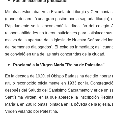
Fue un excelente predicador
Mientras estudiaba en la Escuela de Liturgia y Ceremonias 
(donde desarrolló una gran pasión por la sagrada liturgia), e
Rápidamente se le encomendó la dirección del colegio Al
responsabilidades no fueron suficientes para satisfacer sus 
motivo de la apertura de la Iglesia de Nuestra Señora del I
de “sermones dialogados”. El éxito es inmediato; así, cuan
se convirtió en una de las más concurridas de la ciudad.
Proclamó a la Virgen María "Reina de Palestina"
En la década de 1920, el Obispo Barlassina decidió honrar a 
(título reconocido oficialmente en 1933 por la Congregació
después del Saludo del Santísimo Sacramento y erige un san
Santísima Virgen, en la que aparece la inscripción Regina
María"), en 280 idiomas, pintada en la bóveda de la iglesia. 
Virgen velando por Palestina.