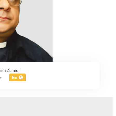
him Zu’mot
Es
s