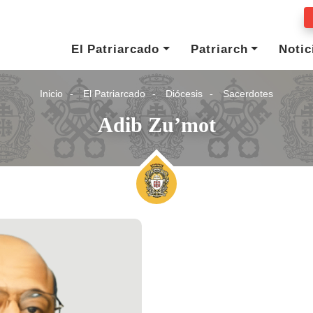
El Patriarcado
Patriarch
Notic
Inicio
El Patriarcado
Diócesis
Sacerdotes
Adib Zu’mot