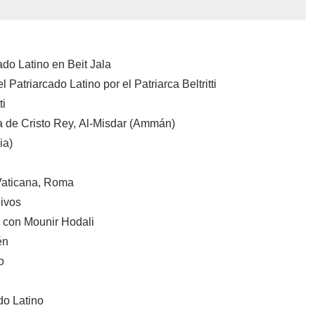
do Latino en Beit Jala
Patriarcado Latino por el Patriarca Beltritti
ti
a de Cristo Rey, Al-Misdar (Ammán)
ia)
 Vaticana, Roma
hivos
J con Mounir Hodali
én
o
do Latino