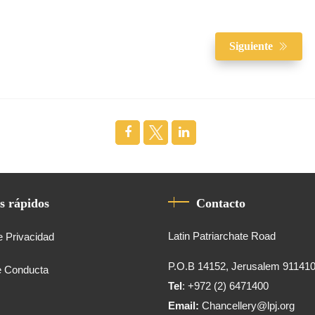
Siguiente
s rápidos
Contacto
Latin Patriarchate Road
e Privacidad
P.O.B 14152, Jerusalem 91141
e Conducta
Tel
: +972 (2) 6471400
Email:
Chancellery@lpj.org