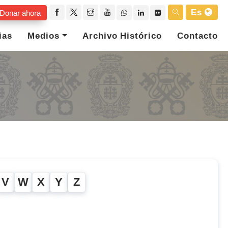
Es
Donar ahora
ias
Medios
Archivo Histórico
Contacto
V
W
X
Y
Z