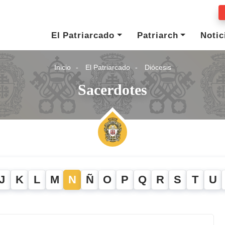
El Patriarcado
Patriarch
Notic
Inicio
El Patriarcado
Diócesis
Sacerdotes
J
K
L
M
N
Ñ
O
P
Q
R
S
T
U