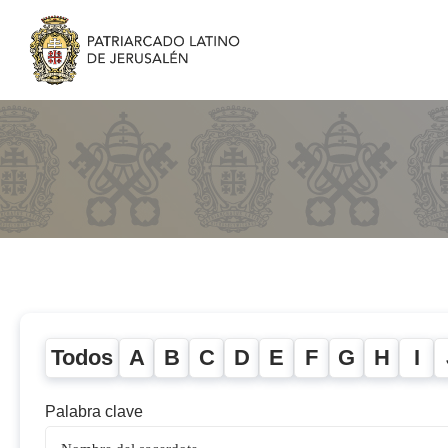
Todos
A
B
C
D
E
F
G
H
I
Palabra clave