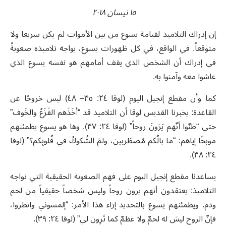
١٥ نيسان ٢٠١٨
إن إدراك التلاميذ لقيامة يسوع من بين الأموات لم يكن سريعا ولا
متوقعاً. في الواقع، في كل ظهورات يسوع، يواجه تلاميذه صعوبةً
في إدراك أن الشخص الذي يقف أمامهم هو نفسه يسوع الذي
عاشوا معه وآمنوا به.
كما وأن مقطع إنجيل اليوم (لوقا ٢٤: ٣٥– ٤٨) ليس خروجًا عن
القاعدة: يخبرنا القديس لوقا أن التلاميذ قد “أخَذَهم الفَزَعُ والخَوف”
حتى “ظنّوا أنّهم يَرَونَ روحاً” (لوقا ٢٤: ٣٧). وها هو يسوع يطمئنهم
موبخًا إياهم: “ما بالُكم مُضطَربين، ولمَ الشُكوكُ في قُلوبِكم؟” (لوقا
٢٤: ٣٨).
يساعدنا مقطع إنجيل اليوم على فهم الصعوبة الحقيقية التي تواجه
التلاميذ: يعتقدون أنهم يرون روحاً وليس شخصاً حقيقياً من لحم
ودم. ويطمئنهم يسوع بالتحديد إزاء هذا الأمر: “إلمسوني وانظروا،
فإنّ الروح ليسَ له لحمٌ ولا عظمٌ كما تَرِون لي” (لوقا ٢٤: ٣٩).