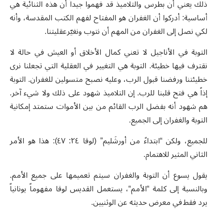
ذلك يعني أن بطرس والتلاميذ قد فهموا جيداً أن هذه الثنائية هي
أساسية: أدركوا أن الغفران هو المفتاح لفهم الكتب المقدسة، وأنه
لكي نصل إلى الغفران من المهم أن نتوب ونغيّرعقليتنا
.
التوبة في الأناجيل لا تعني كمال الأخلاق أو العيش في حالة لا
نقترف فيها خطيئة. التوبة هي التغيير في العقلية التي تجعلنا نرى
خطيئتنا ورفضنا قبول الرب، وعليه نصبح متسولين للغفران. التوبة
إذاً هي فتح قلبنا للرب. إن التلاميذ شهود على ذلك ولا شيء آخر.
هم شهود أنه بفضل الرب القائم من بين الأموات ستمتد إمكانية
التوبة والغفران إلى الجميع.
للجميع، ولكن “ابتداءً من أورشَليم” (لوقا ٢٤: ٤٧): هذا هو الأمر
الثاني المثير للاهتمام.
يقول يسوع أن التوبة والغفران سيتم تعميمها على جميع الأمم.
وبالنسبة إلى كلمة “الأمم“، يستعمل القديس لوقا مفهوماً يونانياً
يرد فقط في معرض حديثه عن الوثنيين.