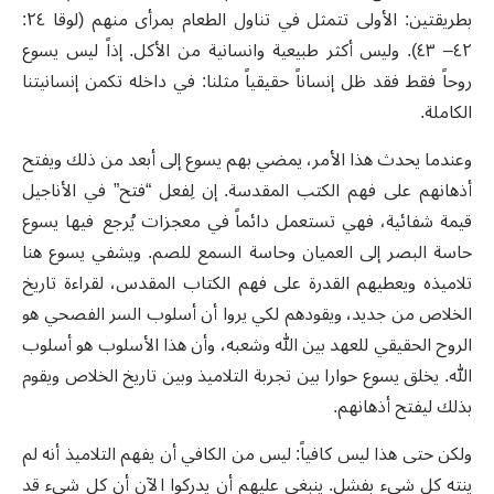
بطريقتين: الأولى تتمثل في تناول الطعام بمرأى منهم (لوقا ٢٤:
٤٢– ٤٣). وليس أكثر طبيعية وانسانية من الأكل. إذاً ليس يسوع
روحاً فقط فقد ظل إنساناً حقيقياً مثلنا: في داخله تكمن إنسانيتنا
الكاملة.
وعندما يحدث هذا الأمر، يمضي بهم يسوع إلى أبعد من ذلك ويفتح
أذهانهم على فهم الكتب المقدسة. إن لِفعل “فتح” في الأناجيل
قيمة شفائية، فهي تستعمل دائماً في معجزات يُرجع فيها يسوع
حاسة البصر إلى العميان وحاسة السمع للصم. ويشفي يسوع هنا
تلاميذه ويعطيهم القدرة على فهم الكتاب المقدس، لقراءة تاريخ
الخلاص من جديد، ويقودهم لكي يروا أن أسلوب السر الفصحي هو
الروح الحقيقي للعهد بين الله وشعبه، وأن هذا الأسلوب هو أسلوب
الله. يخلق يسوع حوارا بين تجربة التلاميذ وبين تاريخ الخلاص ويقوم
بذلك ليفتح أذهانهم.
ولكن حتى هذا ليس كافياً: ليس من الكافي أن يفهم التلاميذ أنه لم
ينته كل شيء بفشل. ينبغي عليهم أن يدركوا الآن أن كل شيء قد