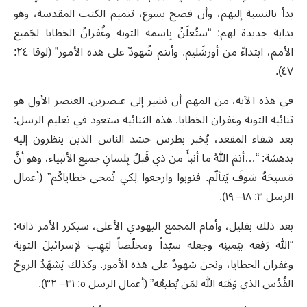
بدأ بالنسبة إليهم، وأن فصح يسوع، تتميم الكتب المقدسة، وهو
بداية جديدة لهم: “ستُعلَنُ بِاسمه التوبة وغُفرانُ الخطايا لجَميع
الأمم، ابتداءً من أورشَليم. وأنتم شُهودٌ على هذه الأمور” (لوقا ٢٤:
٤٧).
في هذه الآية، من المهم أن نشير إلى عنصرين. العنصر الأول هو
ثنائية التوبة وغفران الخطايا. هذه الثنائية ستعود في تعليم الرسل:
بعد شفاء المقعد، يُخبر بطرس حشد الناس الذين ينظرون إليه
بدهشة: “…أتمَ اللهُ ما أنبأَ من ذي قَبلُ بِلسانِ جميع الأنبياء، وهو أنَّ
مَسيحَهُ سَوفَ يَتألّم. فتوبوا وارجعوا لِكي تُمحى خطاياكُم” (أعمال
الرسل ٣: ١٨– ١٩).
بعد ذلك بقليل، وأمام المجمع اليهودي الأعلى، سيكرر الأمر ذاته:
“الله رَفعه بيَمينِه وجعله سيّداً ومخلّصاً ليَهِب لإسرائيلَ التوبة
وغفران الخطايا، ونحن شهودٌ على هذه الأمور. وكذلك يَشهَدُ الروحُ
القُدُس الذي وَهَبَه الله لمَن يُطيعُه” (أعمال الرسل ٥: ٣١– ٣٢).