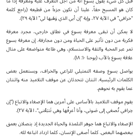
قبل كل شيء يقول يسوع أنه من أجل التعرف عليه ومعرفة إذا ما
كان هو المسيح حقاً، علينا أن نكون جزءاً من قطيعه (راجع كلمة
“خرافي” في الآية ٢٧، وإية “إن أبي الذي وَهَبها لي” الآية ٢٩).
لا يمكن أن تبقى معرفة يسوع في نطاق خارجي، مجرد معرفة
فكرية من دون تأثير على الحياة ومن دون مجازفة. إن معرفة يسوع
تمر عبر المحبة والثقة والاستسلام، وهي طاعة متواضعة على مثال
علاقة يسوع بالآب (يوحنا ١٠: ١٨).
يواصل يسوع وصفه التمثيلي للراعي والخراف، ويستعمل بعض
الكلمات الرئيسية. اثنتان تتحدثان عن موقف التلاميذ منه واثنتان
عما يقوم به نحوهم.
يقوم موقف التلاميذ بالأساس على أمرين هما الإصغاء والاتباع (“إن
خِرافي تُصغي إلى صَوتي، وأنا أعرِفُها وهي تَتبَعُني“، الآية ٢٧).
الإصغاء والاتباع هما جوهر التلمذة والحياة الجديدة إذ يتصلان بعمق
ببعضهما البعض. كلما أصغى الإنسان، كلما ازداد اتباعه لله.