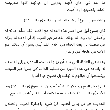
ما. هم في أمان لأنهم يعرفون أن حياتهم كلها محروسة
تماما وتصونها أياد أمينة.
وعليه يقول يسوع أن هذه الحياة لن تهلك (يوحنا ١٠: ٢٨).
كان يسوع أول من اختبر هذه العلاقة مع الآب، فقد سلّم حياته له
وأصغى إليه، ولذا لم يهلك. لقد مر عبر الموت إلا أن الآب لم يتركه
في قبضته بل وهبه الحياة مرة أخرى. لقد أيقن يسوع أن العلاقة مع
الآب هي علاقة أمن وإيمان.
وهذه هي العلاقة التي يريد أن يهبها تلاميذه المدعوين إلى الإصغاء
له واتباعه في هذه الخبرة من تسليم الذات كي يمروا عبر الموت،
ويكتشفوا أن حياتهم لا تهلك بل تصبح حياة أبدية.
في إنجيل اليوم ورد ذكر كلمة “يد” مرتين: يد يسوع (يوحنا ١٠: ٢٨) ويد
الآب (يوحنا ١٠: ٢٩). كما ترد هذه الكلمة أحيانا في أناجيل الفصح.
الحديث هو عن يدين أعطيتا كلّ شيء واجتازتا الموت وتحملان