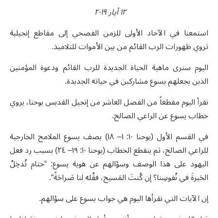
١٢ أيار ٢٠١٩
استمعنا في الآحاد الأولى للزمن الفصحي إلى مقاطع إنجيلية
تروي ظهورات الرب القائم من بين الأموات للتلاميذ.
اليوم سنرى ماهية الحياة الجديدة للرب القائم ودعوة المؤمنين
الذين يجعلهم يسوع مشاركين في حياته الجديدة.
نقرأ اليوم مقطعاً من الفصل العاشر من إنجيل القديس يوحنا، يروي
خطاب يسوع عن الراعي الصالح.
في القسم الأول (يوحنا ١٠: ١– ١٨) يصف يسوع الملامح الخارجية
للراعي الصالح، ثم ينقطع الخطاب (يوحنا ١٠: ١٩– ٢٤) بسبب رد فعل
اليهود على هذا الوصف وسؤالهم عن هوية يسوع: “حتام تُدخِلُ
الحَيرةَ في نُفوسِنا؟ إن كُنتَ المَسيح، فقُله لنا صَراحَةً“.
إن الآيات التي نقرأها اليوم هي جواب يسوع على سؤالهم.