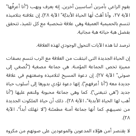
يقوم الراعي بأمرين أساسيين آخرين. إنه يعرف ويهب (“أنا أعرِفُها”
الآية ٢٧، وأنا أهَبُ لَها الحياة الأبديّة” الآية ٢٨). إن علاقته بتلاميذه
تتسم بالحميمية العميقة وهي علاقة شخصية مع كل تلميذ، تتحقق
بفضل هبة حياته هبة مجانية.
ترصد لنا هذه الآيات التحول الوجودي لهذه العلاقة.
إن الحياة الجديدة التي انبثقت من العلاقة مع الرب تتسم بصفات
مميزة تخص الجماعة المؤمنة. هي جماعة مصغية (“تُصغي إلى
صوتي” الآية ٢٧). إن دعوة المسيح لتلاميذه وضعتهم في علاقة
جديدة معه (“أنا أعرفهم“). إنها دعوة تؤدي بدورها إلى أسلوب حياة
جديد (“هي تتبعني“). كما وهي جماعة محبوبة ومُنعم عليها (“أنا
أهب لها الحياة الأبدية“، الآية ٢٨)، ذلك أن حياة الملكوت الجديدة
من نصيبهم. كما أنها جماعة آمنة مطمئنة (“لا تهلك أبداً“، الآية
٢٨).
لا يقتصر أمن هؤلاء المدعوين والموعودين على صونهم من مكروه