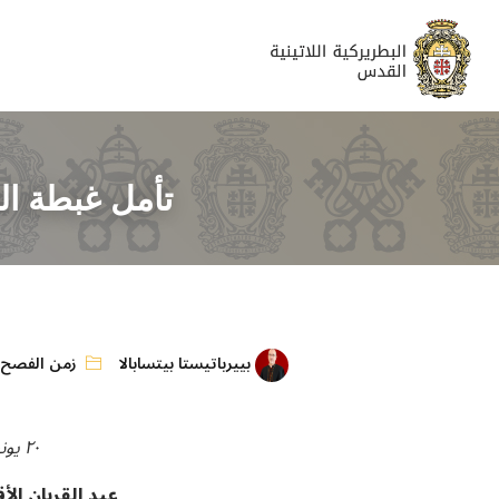
تأمل غبطة الب
بييرباتيستا بيتسابالا
زمن الفصح
٢٠ يونيو ٢٠١٩
عيد القربان ال