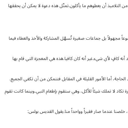
 ذلك مع دعوة يسوع للناس إلى البقاء (لوقا ٩: ١٣)وطلبه من التلاميذ أن يعطوهم ما يأكلون.تمثّل هذه دعوة لا يمكن أن يحققها
عاً مجهولاً بل جماعات صغيرة تُسهّل المشاركة والأخذ والعطاء فيما
أنه كافٍ لأي شيء.غير أنه كان كافيا.هذه هي المعجزة التي قام بها
الحاجة، أما الأمور القليلة في المقابل فتتمكن من أن تكفي الجميع.
َل النبي إيليا إلى أرملة فقيرة تكاد لا تملك شيئاً للأكل، وهي ستقوم بإطعام النبي.وبينما كانت تقوم
 خلصنا عندما صار فقيراً وواحداً منا.يقول القديس بولس: