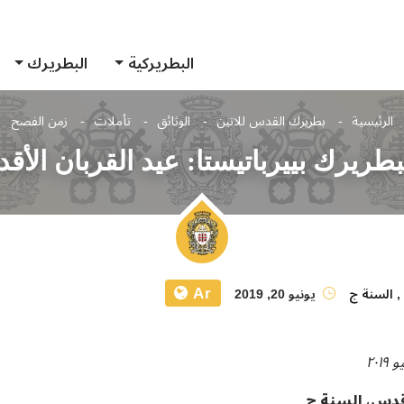
البطريركية
البطريرك
الرئيسية
بطريرك القدس للاتين
الوثائق
تأملات
زمن الفصح
طريرك بييرباتيستا: عيد القربان الأ
Ar
,
السنة ج
يونيو 20, 2019
أقدس، السنة ج