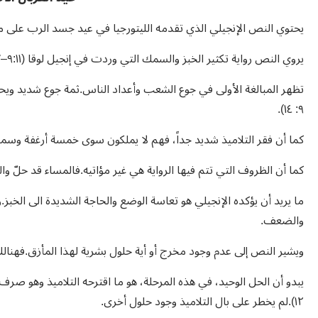
يحتوي النص الإنجيلي الذي تقدمه الليتورجيا في عيد جسد الرب على مف
يروي النص رواية تكثير الخبز والسمك التي وردت في إنجيل لوقا (٩:١١–١٧).
تظهر المبالغة الأولى في جوع الشعب وأعداد الناس.ثمة جوع شديد ويح
٩: ١٤).
كما أن فقر التلاميذ شديد جداً، فهم لا يملكون سوى خمسة أرغفة وسمكتين (لو
كما أن الظروف التي تتم فيها الرواية هي غير مؤاتيه.فالمساء قد حلّ والمكا
ما يريد أن يؤكده الإنجيلي هو تعاسة الوضع والحاجة الشديدة الى الخبز
والضعف.
ويشير النص إلى عدم وجود مخرج أو أية حلول بشرية لهذا المأزق.فهنالك
١٢).لم يخطر على بال التلاميذ وجود حلول أخرى.