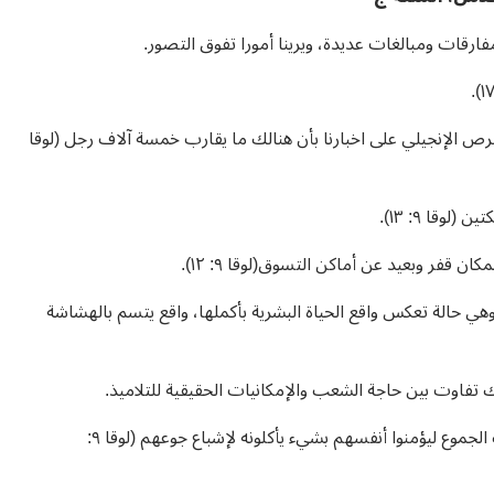
ارقات ومبالغات عديدة، ويرينا أمورا تفوق التصور.
رص الإنجيلي على اخبارنا بأن هنالك ما يقارب خمسة آلاف رجل (لوقا
قا ٩: ١٣).
ن قفر وبعيد عن أماكن التسوق(لوقا ٩: ١٢).
.وهي حالة تعكس واقع الحياة البشرية بأكملها، واقع يتسم بالهشاشة
 تفاوت بين حاجة الشعب والإمكانيات الحقيقية للتلاميذ.
يبدو أن الحل الوحيد، في هذه المرحلة، هو ما اقترحه التلاميذ وهو صرف الجموع ليؤمنوا أنفسهم بشيء يأكلونه لإشباع جوعهم (لوقا ٩: