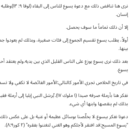
نرى هنا تناقض
إنسان.
إلا أن ذلك تماماً ما سوف يحصل.
أولاً، يطلب يسوع تقسيم الجموع إلى فئات صغيرة، وبذلك لم يعودوا جمو
بينها.
بعد ذلك نرى يسوع يوزع على الناس القليل الذي بين يديه.ولم يعتقد أحد 
يسوع.
في تاريخ الخلاص تجري الأمور كالتالي:الأمور الفائضة لا تكفي ولا تسد 
نفكر هنا بأرملة صرفه صيدا (١ ملوك ١٧). يُرس
بذلك لم ينقصها وابنها أي شيء.
دعونا نفكر بيسوع. لا يخلّصنا بوسائل عظيمة أو غنية بل على عكس ذلك،
“يسوع المسيح:قد افتقر لأجلكم وهو الغني لتغتنوا بفقره” (٢ كور٨:٩).