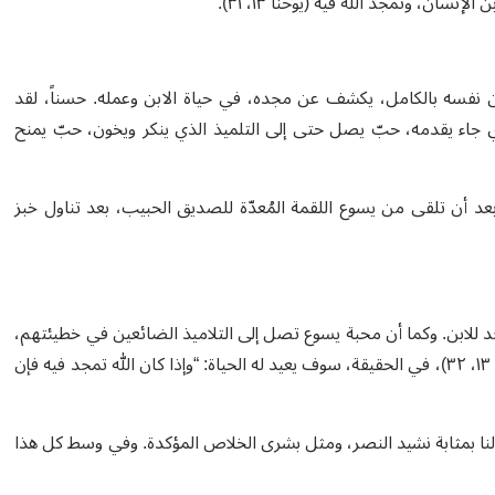
سان، وتمجد الله فيه (يوحنا ١٣، ٣١).
 نفسه بالكامل، يكشف عن مجده، في حياة الابن وعمله. حسناً، لقد
اء يقدمه، حبّ يصل حتى إلى التلميذ الذي ينكر ويخون، حبّ يمنح
بعد أن تلقى من يسوع اللقمة المُعدّة للصديق الحبيب، بعد تناول خبز
 للابن. وكما أن محبة يسوع تصل إلى التلاميذ الضائعين في خطيئتهم،
فإن محبة الآب لا تترك يسوع يضيع في الموت. فـ “الّذي يذوقه” (يوحنا ١٣، ٣٢)، في الحقيقة، سوف يعيد له الحياة: “وإذا كان الله تمجد فيه فإن
ا بمثابة نشيد النصر، ومثل بشرى الخلاص المؤكدة. وفي وسط كل هذا