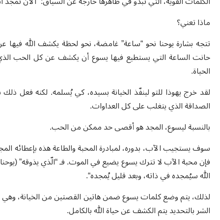
الكلمات القوية، الّتي تبدو في ظاهرها خارجة عن السياق: “الآن تمجد ابن الإن
ماذا تعني؟
تتجه بشارة يوحنا نحو “ساعة” غامضة، نحو لحظة يكشف الله فيها عن
حانت الساعة التي يستطيع فيها يسوع أن يكشف عن كل الحب الذي ج
الحياة.
لقد خرج يهوذا للتو لينفّذ الخيانة بسيده، كي يُسلمه. لكنه فعل ذلك 
الصداقة الذي يتغلب على كل العداوات.
بالنسبة ليسوع، المجد هو أقصى حد ممكن من الحب.
سوف يستجيب الآب، بدوره، لمبادرة المحبة والطاعة هذه بإعطائه المجد
الله سيُمجده في ذاته، وبعد قليل يُمجده“.
لذلك، يتم وضع كلمات يسوع ضمن هاتين القصتين من الخيانة، وهي لن
الشر بالتحديد يتم الكشف عن حياة الله بالكامل.