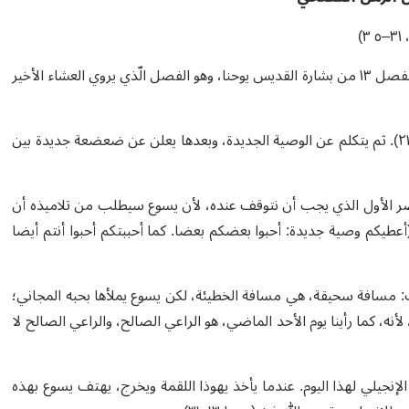
)
٣
٥
–
المقطع الإنجيلي الّذي نستمع إليه اليوم (يوحنا ١٣، ٣١– ٣٥) مأخوذ من الفصل ١٣ من بشارة القديس يوحنا، وهو الفصل الّذي يروي العشاء الأخير
بعد صدمة “غسل الأرجل“، يورد يوحنّا إعلان يسوع عن خيانة يهوذا (١٣، ٢١). ثم يتكلم عن الوصية الجديدة، وبعدها يعلن عن ضعضعة جديدة بين
لعنصر الأول الذي يجب أن نتوقف عنده، لأن يسوع سيطلب من تلاميذه أن
طيكم وصية جديدة: أحبوا بعضكم بعضا. كما أحببتكم أحبوا أنتم أيضا
ب: مسافة سحيقة، هي مسافة الخطيئة، لكن يسوع يملأها بحبه المجاني؛
، كما رأينا يوم الأحد الماضي، هو الراعي الصالح، والراعي الصالح لا
الإنجيلي لهذا اليوم. عندما يأخذ يهوذا اللقمة ويخرج، يهتف يسوع بهذه