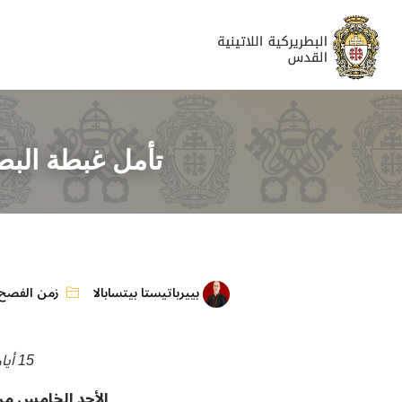
تأمل غبطة البط
بييرباتيستا بيتسابالا
زمن الفصح
15 أيار 2022
الأحد الخامس م