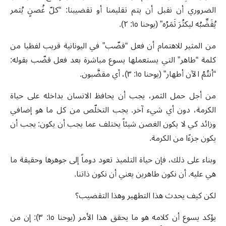
الضروري أن نقبل أن يتم تقليمنا أو تقضيبنا: “كلّ غُصنٍ يُثمر
يُقَضِّبُه ليكثُرَ ثَمَرُه” (يوحنا ١٥: ٢).
من المثير للاهتمام أن فعل “قضّب” في اليونانية قريب لفظيا من
كلمة “طاهر” التي يستعملها يسوع مباشرة بعد فعل قضّب بقوله:
“أنتُمُ الآن أطهار” (يوحنا ١٥: ٣)، أي مقضَّبون
.
من أجل حمل الثمر، يجب أن يحافظ الانسان بداخله على حياة
الكرمة، دون أي شيء آخر. يجب التخلّص من كل ما هو إضافي
وزائد كي لا يكون الغصن شيئاً يختلف عما يجب أن يكون: يجب أن
يكون جزءًا من الكرمة.
وبناء على ذلك، فإن حياة التلميذ تعود دوماً إلى جوهرها وحقيقة ما
هي عليه. أن نكون طاهرين يعني أن نكون ذاتنا.
لكن كيف يحدث هذا التطهير وهذا التقضيب؟
يؤكد يسوع أن كلامه هو ما يحقق هذا الأمر (يوحنا ١٥: ٣): إن من