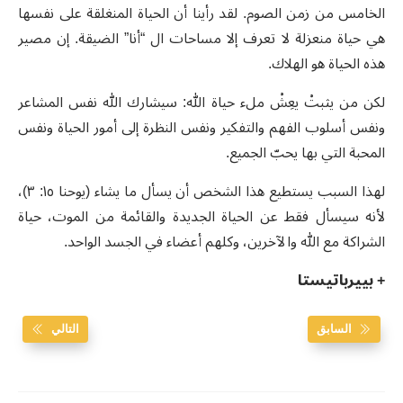
الخامس من زمن الصوم. لقد رأينا أن الحياة المنغلقة على نفسها
هي حياة منعزلة لا تعرف إلا مساحات ال “أنا” الضيقة. إن مصير
هذه الحياة هو الهلاك.
لكن من يثبتْ يعِشْ ملء حياة الله: سيشارك الله نفس المشاعر
ونفس أسلوب الفهم والتفكير ونفس النظرة إلى أمور الحياة ونفس
المحبة التي بها يحبّ الجميع.
لهذا السبب يستطيع هذا الشخص أن يسأل ما يشاء (يوحنا ١٥: ٣)،
لأنه سيسأل فقط عن الحياة الجديدة والقائمة من الموت، حياة
الشراكة مع الله والآخرين، وكلهم أعضاء في الجسد الواحد.
+ بييرباتيستا
السابق
التالي