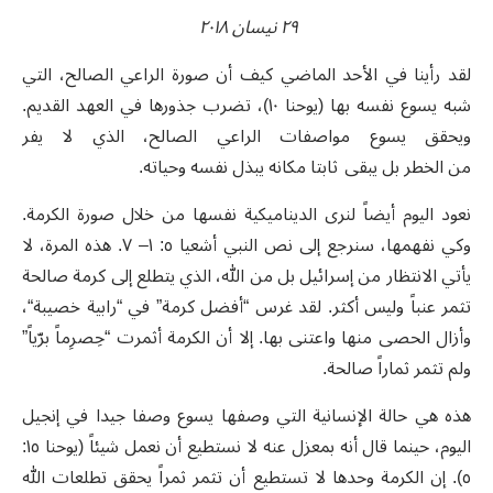
٢٩ نيسان ٢٠١٨
لقد رأينا في الأحد الماضي كيف أن صورة الراعي الصالح، التي
شبه يسوع نفسه بها (يوحنا ١٠)، تضرب جذورها في العهد القديم.
ويحقق يسوع مواصفات الراعي الصالح، الذي لا يفر
من الخطر بل يبقى ثابتا مكانه يبذل نفسه وحياته.
نعود اليوم أيضاً لنرى الديناميكية نفسها من خلال صورة الكرمة.
وكي نفهمها، سنرجع إلى نص النبي أشعيا ٥: ١– ٧. هذه المرة، لا
يأتي الانتظار من إسرائيل بل من الله، الذي يتطلع إلى كرمة صالحة
تثمر عنباً وليس أكثر. لقد غرس “أفضل كرمة” في “رابية خصيبة“،
وأزال الحصى منها واعتنى بها. إلا أن الكرمة أثمرت “حِصرِماً برّياً”
ولم تثمر ثماراً صالحة.
هذه هي حالة الإنسانية التي وصفها يسوع وصفا جيدا في إنجيل
اليوم، حينما قال أنه بمعزل عنه لا نستطيع أن نعمل شيئاً (يوحنا ١٥:
٥). إن الكرمة وحدها لا تستطيع أن تثمر ثمراً يحقق تطلعات الله