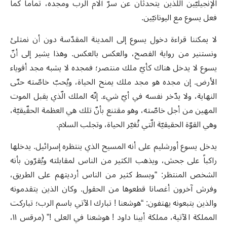
الإنجيليّين اللذين يتحدثان عن سرّ آلام الرب ومجده، تماماً كما
فعل يسوع مع اليونانيّين.
لا يمكننا قراءة دخول يسوع إلى المدينة المقدّسة دون أن نمتلئ
ونستنير من رواية الفصح، والعكس بالعكس. وهذا يشير إلى أنّ
يسوع لا يدخل هناك كأيّ ملك منتصر؛ فمجده لا يشبه مجد أقوياء
الأرض. إن مجده هو مجد ملك يمنح الحياة، ويُحبّ خاصّته حتّى
النهاية، ولا يدّخر نفسه في أيّ شيء. إنّه الملك الّذي يقبل الموت
المهين من أجل خاصّته، وهو مقتنع بأنّ تلك هي العظمة الحقّيقيّة،
وهي القوّة الحقيقيّة الّتي تُغيّر الحياة، وتجلب السلام.
يدخل يسوع أورشليم على أنه المسيح الذي ينتظره إسرائيل. يدخلها
راكباً على جحش، ويذهب الكثير من الناس لمقابلته ويُقرّون بأنه
الشخص المنتظر: “وبسط كثير من الناس أرديتهم على الطريق،
وفرش آخرون أغصانا قطعوها من الحقول. وكان الذين يتقدمونه
والذين يتبعونه يهتفون: “هوشعنا ! تبارك الآتي باسم الرب؛ تباركت
المملكة الآتية، مملكة أبينا داود ! هوشعنا في العلى !” (مرقس ١١،