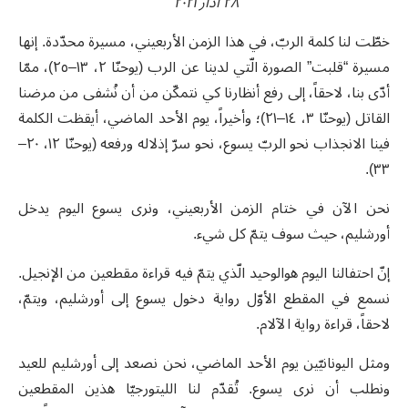
٢٨ آذار ٢٠٢١
خطّت لنا كلمة الربّ، في هذا الزمن الأربعيني، مسيرة محدّدة. إنها
مسيرة “قلبت” الصورة الّتي لدينا عن الرب (يوحنّا ٢، ١٣–٢٥)، ممّا
أدّى بنا، لاحقاً، إلى رفع أنظارنا كي نتمكّن من أن نُشفى من مرضنا
القاتل (يوحنّا ٣، ١٤–٢١)؛ وأخيراً، يوم الأحد الماضي، أيقظت الكلمة
فينا الانجذاب نحو الربّ يسوع، نحو سرّ إذلاله ورفعه (يوحنّا ١٢، ٢٠–
٣٣).
نحن الآن في ختام الزمن الأربعيني، ونرى يسوع اليوم يدخل
أورشليم، حيث سوف يتمّ كل شيء.
إنّ احتفالنا اليوم هوالوحيد الّذي يتمّ فيه قراءة مقطعين من الإنجيل.
نسمع في المقطع الأوّل رواية دخول يسوع إلى أورشليم، ويتمّ،
لاحقاً، قراءة رواية الآلام.
ومثل اليونانيّين يوم الأحد الماضي، نحن نصعد إلى أورشليم للعيد
ونطلب أن نرى يسوع. تُقدّم لنا الليتورجيّا هذين المقطعين