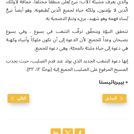
والّذي يعرف مشيئة الآب؛ نبيّ يُعلن منطقاً مختلفاً، حماقة لأولئك
الّذين لا يؤمنون، ولكنّه حياة لجميع الّذين يُطيعونه. وهو أيضاً نبيٌّ
يُساء فهمه وهو شهيد، بريء وتتمّ التضحية به.
تتحقق النبوّة ويتحقّق ترقّب الشعب في يسوع ، وفي يسوع
يصبحان وعداً للجميع: لأن الدعوة إلى أن نكون ملوكاً وأنبياء وكهنة
هي دعوة إلى حياة مليئة بالمحبّة، وهي دعوة للجميع.
إنها دعوة الشعب الجديد الذي يولد عند قدم الصليب، حيث يجذب
المسيح المرفوع على الصليب الجميع إليه (يوحنّا ١٢، ٣٢).
+ بييرباتيستا
السابق
التالي