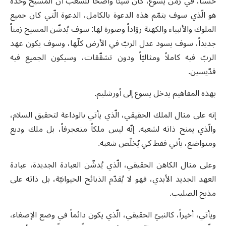
حسناً، في زمن يسوع، كان شيئاً واضحاً للشعب أنّ المسيح وحده
هو الّذي سوف يتمّم هذه الدعوة بالكامل، الدعوة الّتي كان جميع
الملوك والأنبياء والكهنة روّاداً وصورة لها: سوف يُدشّن المسيح زمناً
جديداً، سوف يسود عدل الربّ في الأرض كلّها، وسوف يكون عهد
الربّ فيه كاملاً ومثاليّاً ودون تشقّقات، وسيكون الجميع فيه
قدّيسين.
بهذه المفاهيم يدخل يسوع إلى أورشليم.
إنه على مثال الملك الحقيقي، الّذي يأتي بالوداعة لتحقيق السلام،
والّذي يمنح ذاته لشعبه. إنّه ليس ملكاً متعجرفاً، بل ملك وديع
ومتواضع، يأتي فقط كي يُخلّص شعبه.
وعلى مثال الكاهن الحقيقي، الّذي يُدشّن العبادة الجديدة، عبادة
العهد الجديد الأبدي، فهو لا يُقدّم الذبائح الحيوانيّة، بل ذاته على
مذبح الصليب.
ويأتي، أخيراً، كالنبيّ الحقيقي، الّذي يكون دائماً في وضع الإصغاء،