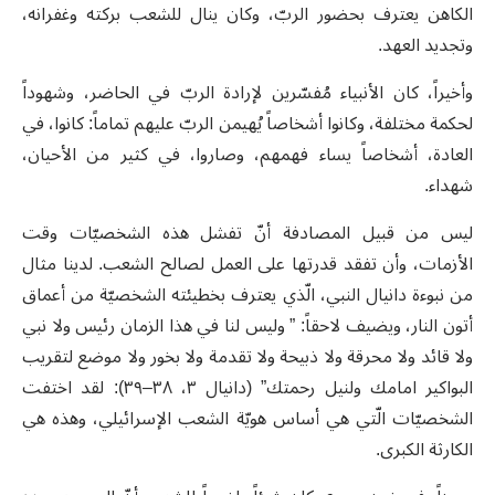
الكاهن يعترف بحضور الربّ، وكان ينال للشعب بركته وغفرانه،
وتجديد العهد.
وأخيراً، كان الأنبياء مُفسّرين لإرادة الربّ في الحاضر، وشهوداً
لحكمة مختلفة، وكانوا أشخاصاً يُهيمن الربّ عليهم تماماً: كانوا، في
العادة، أشخاصاً يساء فهمهم، وصاروا، في كثير من الأحيان،
شهداء.
ليس من قبيل المصادفة أنّ تفشل هذه الشخصيّات وقت
الأزمات، وأن تفقد قدرتها على العمل لصالح الشعب. لدينا مثال
من نبوءة دانيال النبي، الّذي يعترف بخطيئته الشخصيّة من أعماق
أتون النار، ويضيف لاحقاً
: ”
وليس لنا في هذا الزمان رئيس ولا نبي
ولا قائد ولا محرقة ولا ذبيحة ولا تقدمة ولا بخور ولا موضع لتقريب
البواكير امامك ولنيل رحمتك” (دانيال ٣، ٣٨–٣٩): لقد اختفت
الشخصيّات الّتي هي أساس هويّة الشعب الإسرائيلي، وهذه هي
الكارثة الكبرى.