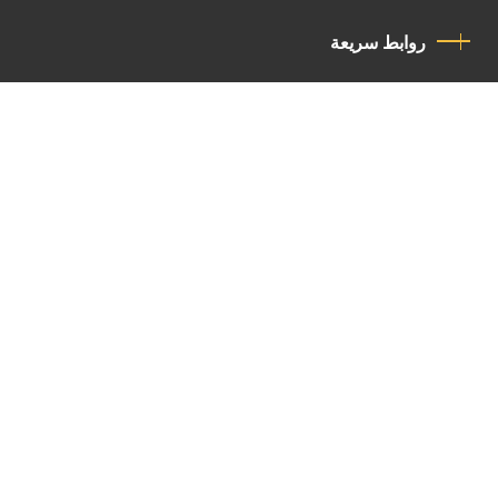
روابط سريعة
سياسة الخصوصية
مدونة قواعد السلوك
اتصل بنا
Latin Patriarchate Road
P.O.B 14152, Jerusalem 9114101
Tel
: +972 (2) 6471400
Email:
Chancellery@lpj.org
القائمة البريدية