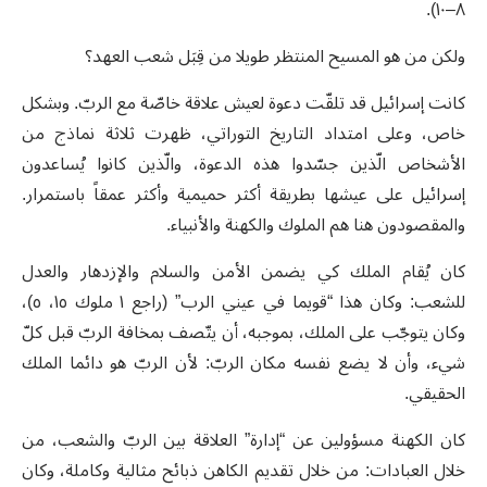
٨–١٠).
ولكن من هو المسيح المنتظر طويلا من قِبَل شعب العهد؟
كانت إسرائيل قد تلقّت دعوة لعيش علاقة خاصّة مع الربّ. وبشكل
خاص، وعلى امتداد التاريخ التوراتي، ظهرت ثلاثة نماذج من
الأشخاص الّذين جسّدوا هذه الدعوة، والّذين كانوا يُساعدون
إسرائيل على عيشها بطريقة أكثر حميمية وأكثر عمقاً باستمرار.
والمقصودون هنا هم الملوك والكهنة والأنبياء.
كان يُقام الملك كي يضمن الأمن والسلام والإزدهار والعدل
للشعب: وكان هذا “قويما في عيني الرب” (راجع ١ ملوك ١٥، ٥)،
وكان يتوجّب على الملك، بموجبه، أن يتّصف بمخافة الربّ قبل كلّ
شيء، وأن لا يضع نفسه مكان الربّ: لأن الربّ هو دائما الملك
الحقيقي.
كان الكهنة مسؤولين عن “إدارة” العلاقة بين الربّ والشعب، من
خلال العبادات: من خلال تقديم الكاهن ذبائح مثالية وكاملة، وكان