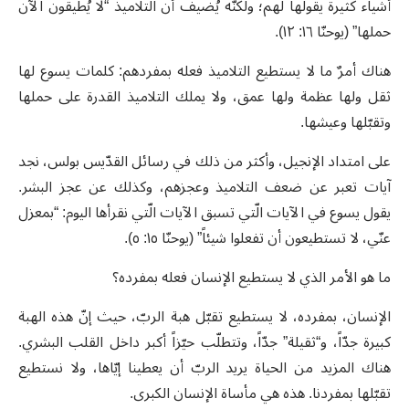
أشياء كثيرة يقولها لهم؛ ولكنّه يُضيف أن التلاميذ “لا يُطيقون الآن
حملها” (يوحنّا ١٦: ١٢).
هناك أمرٌ ما لا يستطيع التلاميذ فعله بمفردهم: كلمات يسوع لها
ثقل ولها عظمة ولها عمق، ولا يملك التلاميذ القدرة على حملها
وتقبّلها وعيشها.
على امتداد الإنجيل، وأكثر من ذلك في رسائل القدّيس بولس، نجد
آيات تعبر عن ضعف التلاميذ وعجزهم، وكذلك عن عجز البشر.
يقول يسوع في الآيات الّتي تسبق الآيات الّتي نقرأها اليوم: “بمعزل
عنّي، لا تستطيعون أن تفعلوا شيئاً” (يوحنّا ١٥: ٥).
ما هو الأمر الذي لا يستطيع الإنسان فعله بمفرده؟
الإنسان، بمفرده، لا يستطيع تقبّل هبة الربّ، حيث إنّ هذه الهبة
كبيرة جدّاً، و“ثقيلة” جدّاً، وتتطلّب حيّزاً أكبر داخل القلب البشري.
هناك المزيد من الحياة يريد الربّ أن يعطينا إيّاها، ولا نستطيع
تقبّلها بمفردنا. هذه هي مأساة الإنسان الكبرى.