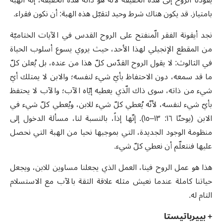
بامتياز. قد يكون هناك شرط وحيد لتقبّل هذه الهبة: أن نكون فقراء.
نجد أيقونة الفقر الّمنفتح على الروح القدس في الآيات الختاميّة
من المقطع الإنجيلي لهذا الأحد، حيث يروي يسوع أسلوب الحياة
في الثالوث: لا يقول الروح القدّس كلّ هذا من عنده، بل يُعلن كلّ
ما قد سمعه، دون الاحتفاظ بأيّ شيء لنفسه؛ والابن لا يمتلك أيّ
شيء من ذاته، سوى ذاك الّذي يعطيه إيّاه الآب؛ والآب لا يحتفظ
بأيّ شيء لنفسه، لأنّه يُعطي كلّ شيء للابن، ويُعطي كلّ شيء في
الابن (يوحنّا ١٦: ١٣–١٥). إنّها إذاً، بالنسبة لنا، مسألة الدخول إلى
منظومة الوجود الجديدة، التي بموجبها نحيا من الهبة التي نحصل
عليها فنتعلّم أن نعطي كلّ شيء.
هذا هو عمل الروح فينا، العمل الذي يجعلنا مساوين للابن، ويجعل
حياتنا كاملة عندما نعيش مثله علاقة الثقة بالآب مع الاستسلام
التام له.
+ بييرباتيستا