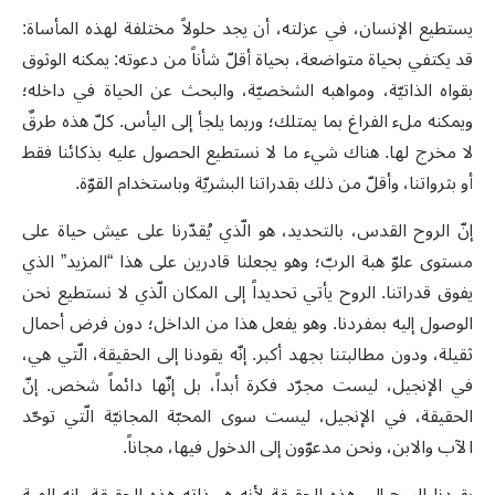
يستطيع الإنسان، في عزلته، أن يجد حلولاً مختلفة لهذه المأساة:
قد يكتفي بحياة متواضعة، بحياة أقلّ شأناً من دعوته: يمكنه الوثوق
بقواه الذاتيّة، ومواهبه الشخصيّة، والبحث عن الحياة في داخله؛
ويمكنه ملء الفراغ بما يمتلك؛ وربما يلجأ إلى اليأس. كلّ هذه طرقٌ
لا مخرج لها. هناك شيء ما لا نستطيع الحصول عليه بذكائنا فقط
أو بثرواتنا، وأقلّ من ذلك بقدراتنا البشريّة وباستخدام القوّة.
إنّ الروح القدس، بالتحديد، هو الّذي يُقدّرنا على عيش حياة على
مستوى علوّ هبة الربّ؛ وهو يجعلنا قادرين على هذا “المزيد” الذي
يفوق قدراتنا. الروح يأتي تحديداً إلى المكان الّذي لا نستطيع نحن
الوصول إليه بمفردنا. وهو يفعل هذا من الداخل؛ دون فرض أحمال
ثقيلة، ودون مطالبتنا بجهد أكبر. إنّه يقودنا إلى الحقيقة، الّتي هي،
في الإنجيل، ليست مجرّد فكرة أبداً، بل إنّها دائماً شخص. إنّ
الحقيقة، في الإنجيل، ليست سوى المحبّة المجانيّة الّتي توحّد
الآب والابن، ونحن مدعوّون إلى الدخول فيها، مجاناً.
يقودنا الروح إلى هذه الحقيقة لأنه هو ذاته هذه الحقيقة، إنه الهبة