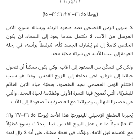
٢٣ أيار ٢٠٢١
(يوحنّا ١٥: ٢٦– ٢٧؛ ١٦: ١٢– ١٥)
لا ينتهي الزمن الفصحي بعيد صعود الربّ. ورسالة يسوع، الابن
المرسل من الآب، لا تكتمل عندما يعود إلى السماء. لن يكون
الخلاص كاملاً إن لم يُشارك الجسد كلّه، مُرتبطاً برأسه، في رحلة
العودة إلى بيت الآب، في شركة محبّة معه.
ولكن كي نتمكّن من الصعود إلى الآب، وكي يكون ممكناً أن تتحول
حياتنا إلى قربان، نحن بحاجة إلى الروح القدس. وهذا هو سبب
اختتام الزمن الفصحي بعيد العنصرة، بعطيّة حياة الابن القائم
للبشريّة، الّتي تُصبح فينا الثمرة الأولى ومُقدّمة لحياة المجد، والّتي
هي مصيرنا النهائي، وميراثنا: مع العنصرة يبدأ صعودنا إلى الآب.
يُخبرنا المقطع الإنجيلي لليتورجيّا هذا الأحد (يوحنّا ١٥: ٢٦–٢٧ و١٦:
١٢–١٥) شيئاً ما عن عمل الروح القدس فينا. يتحدّث يسوع مُطوّلاً
مع تلاميذه قبل آلامه، ويؤكّد، في نقطة معيّنة، على أنه لا زال لديه