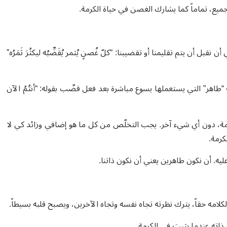
ميع، تماماً كما يشارك الغصن في حياة الكرمة.
ل أن يتم تقليمنا أو تقضيبنا: “كلّ غُصنٍ يُثمر يُقَضِّبُه ليكثُرَ ثَمَرُه”
“طاهر” التي يستعملها يسوع مباشرة بعد فعل قضّب بقوله: “أنتُمُ الآن
مة، دون أي شيء آخر. يجب التخلّص من كل ما هو إضافي وزائد كي لا
كرمة.
ليه. أن نكون طاهرين يعني أن نكون ذاتنا.
 ذاته عندما يثبت في الكرمة.