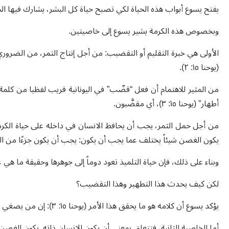
يفتح يسوع أبواب هذه الحياة لكي تصبح حياة كل البشر، يشارك فيها الج
وبخصوص هذه الكرمة يشير يسوع إلى خاصيتين.
الأولى هي خبرة التقليم أو التقضيب: من أجل إنتاج الثمر، من الضروري أن نقب
(يوحنا ١٥: ٢).
من المثير للاهتمام أن فعل “قضّب” في اليونانية قريب لفظيا من كلمة 
أطهار” (يوحنا ١٥: ٣)، أي مقضَّبون
.
من أجل حمل الثمر، يجب أن يحافظ الانسان في داخله على حياة الكر
يكون الغصن شيئاً يختلف عما يجب أن يكون: يجب أن يكون جزءًا من ال
وبناء على ذلك، فإن حياة التلميذ تعود دوماً إلى جوهرها وحقيقة ما هي ع
لكن كيف يحدث هذا التطهير وهذا التقضيب؟
يؤكد يسوع أن كلامه هو ما يحقق هذا الأمر (يوحنا ١٥: ٣): إن من يصغي لكلامه حقاً، يترك نظرته تجاه نفسه وتجاه الآخرين، ويصبح قلبه بسيطاً.
أما الخاصية الثانية، فتتعلق بمعنى أن يكون الانسان ذاته. يكون الغصن