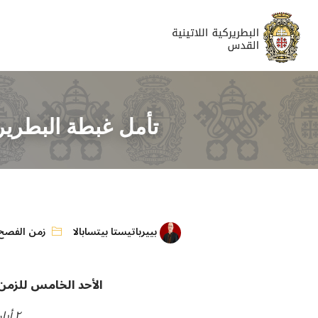
تأمل غبطة البطرير
بييرباتيستا بيتسابالا
زمن الفصح
الأحد الخامس للزم
٢ أيار ٢٠٢١