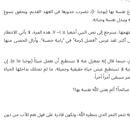
رأينا في الأحد الماضي كيف أن صورة الراعي الصالح، التي شبّه يسوع نفسه بها (يوحنا ١٠)، تضرب جذورها في العهد القديم. ويحقق يسوع
 ويبذل نفسه وحياته.
نعود اليوم أيضاً لنرى الديناميكية نفسها من خلال صورة الكرمة. وكي نفهمها، سنرجع إلى نص النبي أشعيا ٥: ١– ٧. هذه المرة، لا يأتي الانتظار
يس أكثر. لقد غرس “أفضل كرمة” في “رابية خصبة“، وأزال الحصى منها
هذه هي حالة الإنسانية التي وصفها يسوع وصفا جيدا في إنجيل اليوم، حينما قال إنه بمعزل عنه لا نستطيع أن نعمل شيئاً (يوحنا ١٥: ٥). إن
نية لا تستطيع عيش حياة حقيقية وجميلة، ما لم تمتلك بداخلها الحياة
ر سيبقى أمراً آخراً.
صالحاً؟ ألم يعتن الله نفسه بها؟
ه بالكرمة الحقّ (يوحنا ١٥: ١)، التي في النهاية تثمر الثمر الذي ينتظره الله، وتكون قادرة على قول نعم للآب من دون