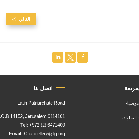
التالي
سريعة
اتصل بنا
Latin Patriarchate Road
صوصية
.O.B 14152, Jerusalem 9114101
د السلوك
Tel
: +972 (2) 6471400
Email:
Chancellery@lpj.org