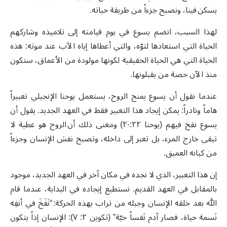
يسكن فينا، ونصبح جزءاً من طريقة حياته.
لهذا السبب، انضم يسوع في يوم قيامته إلى تلاميذه وشاركهم
الحياة التي استعادها لتوّه، والتي أعطاها إياه الآب عند موته: هذه
الحياة التي هي الحياة الحقيقية لكونها مولودة من الأعماق، ستكون
منذ الآن حصة من يقبلونها.
عندما نقول أن يسوع يمنح الروح، يستعمل يوحنا الإنجيلي تعبيراً
هاماً ونادراً: يمكن إيجاد هذا التعبير فقط في العهد الجديد. يقول أن
يسوع نفخ فيهم (يوحنا ٢٠:٢٢) ومعنى ذلك أن الروح هو عطية لا
تبقى خارج المرء، بل تعبر إلى داخله، وتصبح نفسَ الإنسان وجزءاً
من كيانه العميق.
إن هذا التعبير، الذي لا نجده في مكان آخر في العهد الجديد، موجود
بالمقابل في العهد القديم. نستطيع إيجاده في البداية، عندما قام
الله بعد خلقه الإنسان وجبله من تراب بهذه الحركة: “نَفَخَ في أنفِه
نَسمة حياة، فصار آدم نَفساً حيّة” (تكوين ٢: ٧): الإنسان إذاً يتكون