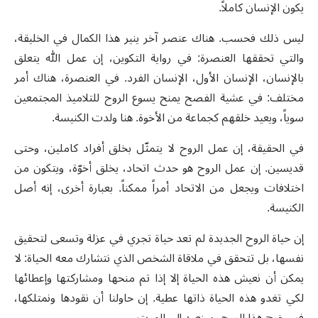
يكون الإنسان كاملاً.
ليس ذلك فحسب. هناك عنصر آخر ينير هذا الكمال في الخليقة،
والتي تحققها العنصرة: في رواية التكوين، إن عمل الله يتعلق
بالإنسان، الإنسان الأول، الإنسان الفرد. في العنصرة، هناك أمر
مختلف: في عشية الفصح يمنح يسوع الروح للتلاميذ المجتمعين
سوياً، ويعيد خلقهم كجماعة من الأخوة. هنا ولدت الكنيسة.
في الحقيقة، إن عمل الروح لا يتمثّل بخلق أفراد كاملين، وحتى
قديسين. إن عمل الروح هو حدث اتحاد، يخلق أخوّة، ويتكون من
اختلافات ويجعل من الاتحاد أمراً ممكناً. بعبارة أخرى، إنه أصل
الكنيسة.
إن حياة الروح الجديدة لم تعد حياة تجري في عزلة وتسعى لتحقيق
نفسها، بل تتحقق في ملاقاة الشخص الذي نتشارك معه الحياة: لا
يمكن أن نعيش هذه الحياة إلا إذا تم منحها ومشاركتها وإعطائها
لكي تغدو هذه الحياة ذاتها عطية. إن حاولنا أن نقودها ونمتلكها،
فسيخرج هذا الروح وسنعود إلى الموت.