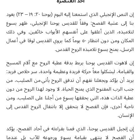
أحد العنصرة
إن النص الإنجيلي الذي استمعنا إليه اليوم (يوحنا ٢٠: ١٩ – ٢٣) يعود
بنا إلى عشية الفصح: وفقاً للقديس يوحنا الإنجيلي، ظهر يسوع
لتلاميذه، الذين أغلقوا على أنفسهم الأبواب خائفين. وفي ذلك
المكان ومن دون انتظار ٥٠ يوماً كما يروي القديس لوقا في أعمال
الرسل، يمنح يسوع تلاميذه الروح القدس.
إن لاهوت القديس يوحنا يربط بدقة عطية الروح مع آلام المسيح
والقيامة، ليشكلوا معاً حركة فريدة وعظيمة واحدة، سر خلاص فريد:
يريد أن يؤكد ويجعلنا نفهم أن تدفق الروح يأتي من الصليب، من
جنب الرب المفتوح الذي يمنح الحياة. لا وجود لهذا الروح من دون
عطية الذات هذه، التي يحققها يسوع من أجلنا على الصليب. ومن
ناحية أخرى، فإن الفصح لا يتحقق إلا بانتقال الروح القدس إلى
الإنسان.
إن إنجيل القديس يوحنا، الذي قمنا بقراءته في آحاد الفصح، يؤكد
أن الفصح لا ينتهي بقيامة يسوع ورجوعه للآب بل عندما