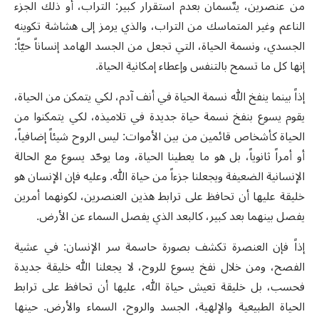
من عنصرين، يتّسمان بعدم استقرار كبير: التراب، أو ذلك الجزء
الناعم وغير المتماسك من التراب، والذي يرمز إلى هشاشة تكوينه
الجسدي، ونسمة الحياة، التي تجعل من الجسد الهامد إنساناً حيّاً:
إنها كل ما تسمح بالتنفس وإعطاء إمكانية الحياة.
إذاً بينما ينفخ الله نسمة الحياة في أنف آدم، لكي يتمكن من الحياة،
يقوم يسوع بنفخ نسمة حياة جديدة في تلاميذه، لكي يتمكنوا من
الحياة كأشخاص قائمين من بين الأموات: ليس الروح شيئاً إضافياً،
أو أمراً ثانوياً، بل هو ما يعطينا الحياة، وما يوحّد يسوع مع الحالة
الإنسانية الضعيفة ويجعلنا جزءاً من حياة الله. وعليه فإن الإنسان هو
خليقة عليها أن تحافظ على ترابط هذين العنصرين، لكونهما أمرين
يفصل بينهما بعد كبير، كالبعد الذي يفصل السماء عن الأرض.
إذاً فإن العنصرة تكشف بصورة حاسمة سر الإنسان: في عشية
الفصح، ومن خلال نفخ يسوع للروح، لا يجعلنا الله خليقة جديدة
فحسب، بل خليقة تعيش حياة الله، عليها أن تحافظ على ترابط
الحياة الطبيعية والإلهية، الجسد والروح، السماء والأرض. حينها