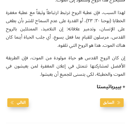
لهذا السبب، فإن عطية الروح ترتبط ارتباطاً وثيقاً مع عطية مغفرة
الخطايا (يوحنا ٢٠: ٢٣)، أو القدرة على عدم السماح للشر بأن يطغى
على الإنسان، وتدمير علاقاته: إن التلاميذ، الممتلئين بالروح
القدس، مرسلون للقيام بما فعل يسوع، أي جلب الحياة أينما كان
هناك الموت. هذا هو الروح التي تلقوه.
إن كان الروح القدس هو حياة مولودة من الموت، فإن الطريقة
الأفضل لمشاركتها تتمثل في إعلان المغفرة لمن يعيشون في
الموت والخطيئة، لكي يتسنى للجميع أن يعيشوا.
+ بييرباتيستا
السابق
التالي