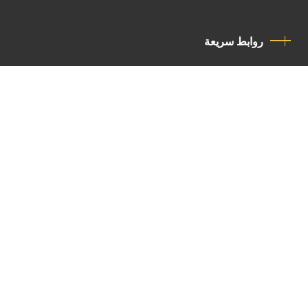
روابط سريعة
سياسة الخصوصية
مدونة قواعد السلوك
اتصل بنا
Latin Patriarchate Road
P.O.B 14152, Jerusalem 9114101
Tel
: +972 (2) 6471400
Email:
Chancellery@lpj.org