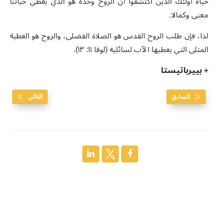
حياة أولئك الذين اكتشفوا أن الروح وحده هو الذي يعطي حياتنا
معنى وكمالا.
لذا، فإن طلب الروح القدس هو الصلاة الفضلى، والروح هو العطية
المثلى التي يعطيها الآب لسائليه (لوقا ١١: ١٣).
+ بييرباتيستا
السابق
التالي