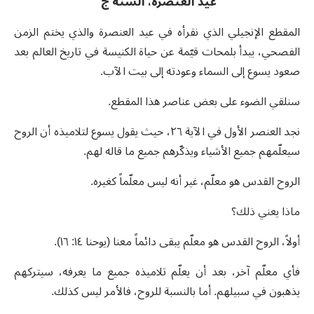
عيد العنصرة، السنة ج
المقطع الإنجيلي الذي نقرأه في عيد العنصرة والذي يختم الزمن
الفصحي، يبدأ بلمحات قيّمة عن حياة الكنيسة في تاريخ العالم بعد
صعود يسوع إلى السماء وعودته إلى بيت الآب.
سنلقي الضوء على بعض عناصر هذا المقطع.
نجد العنصر الأول في الآية ٢٦، حيث يقول يسوع لتلاميذه أن الروح
سيعلّمهم جميع الأشياء ويذكّرهم جميع ما قاله لهم.
الروح القدس هو معلّم، غير أنه ليس معلّماً كغيره.
ماذا يعني ذلك؟
أولاً، الروح القدس هو معلّم يبقى دائماً معنا (يوحنا ١٤: ١٦).
فأي معلّم آخر، بعد أن يعلّم تلاميذه جميع ما يعرفه، سيتركهم
يذهبون في سبيلهم. أما بالنسبة للروح، فالأمر ليس كذلك.