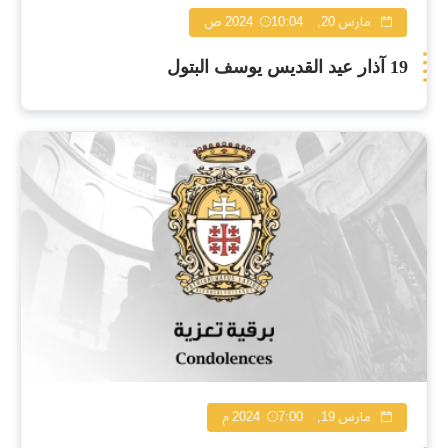
مارس 20, 2024
10:04 ص
19 آذار عيد القديس يوسف البتول
مارس 19, 2024
7:00 م