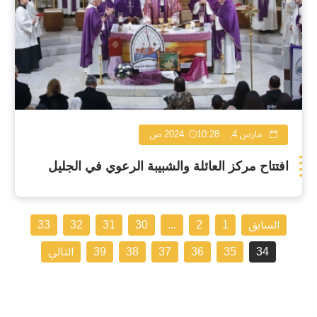
مارس 4, 2024
10:28 ص
افتتاح مركز العائلة والشبيبة الرعوي في الجليل
السابق
1
2
...
30
31
32
33
34
35
36
37
38
39
التالي