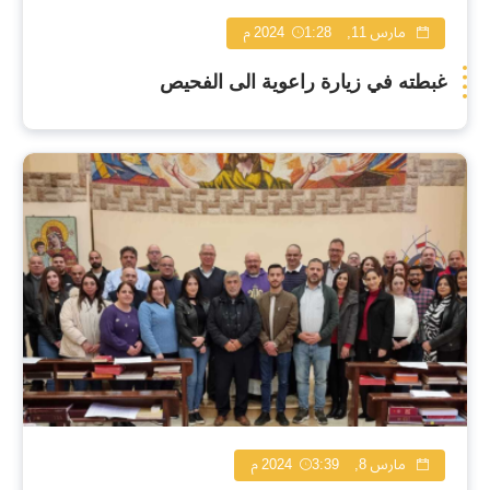
مارس 11, 2024
1:28 م
غبطته في زيارة راعوية الى الفحيص
مارس 8, 2024
3:39 م