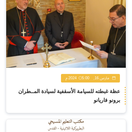
مارس 16, 2024
5:00 م
عظة غبطته للسيامة الأسقفية لسيادة المــطران
برونو فاريانو