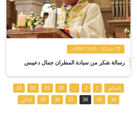
يناير 13, 2024
1:10 م
رسالة شكر من سيادة المطران جمال دعيبس
السابق
1
2
...
30
31
32
33
34
35
36
37
38
39
التالي