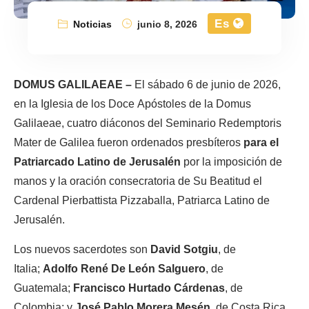
Es
Noticias
junio 8, 2026
DOMUS GALILAEAE –
El sábado 6 de junio de 2026,
en la Iglesia de los Doce Apóstoles de la Domus
Galilaeae, cuatro diáconos del Seminario Redemptoris
Mater de Galilea fueron ordenados presbíteros
para el
Patriarcado Latino de Jerusalén
por la imposición de
manos y la oración consecratoria de Su Beatitud el
Cardenal Pierbattista Pizzaballa, Patriarca Latino de
Jerusalén.
Los nuevos sacerdotes son
David Sotgiu
, de
Italia;
Adolfo René De León Salguero
, de
Guatemala;
Francisco Hurtado Cárdenas
, de
Colombia; y
José Pablo Morera Mesén
, de Costa Rica.