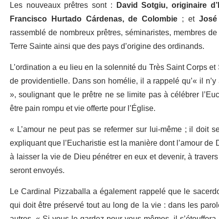
Les nouveaux prêtres sont :
David Sotgiu, originaire d’I
Francisco Hurtado Cárdenas, de Colombie
; et
José
rassemblé de nombreux prêtres, séminaristes, membres de
Terre Sainte ainsi que des pays d’origine des ordinands.
L’ordination a eu lieu en la solennité du Très Saint Corps et
de providentielle. Dans son homélie, il a rappelé qu’« il n’y
», soulignant que le prêtre ne se limite pas à célébrer l’Euch
être pain rompu et vie offerte pour l’Église.
« L’amour ne peut pas se refermer sur lui-même ; il doit se
expliquant que l’Eucharistie est la manière dont l’amour de 
à laisser la vie de Dieu pénétrer en eux et devenir, à traver
seront envoyés.
Le Cardinal Pizzaballa a également rappelé que le sacerd
qui doit être préservé tout au long de la vie : dans les paro
autres. « Si vous le gardez pour vous-mêmes, il s’étouffera ; 