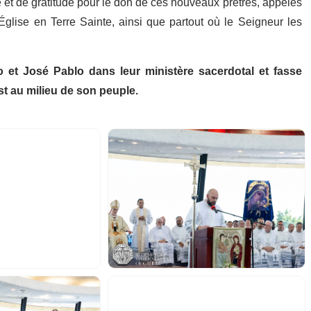
 et de gratitude pour le don de ces nouveaux prêtres, appelés
’Église en Terre Sainte, ainsi que partout où le Seigneur les
et José Pablo dans leur ministère sacerdotal et fasse
st au milieu de son peuple.