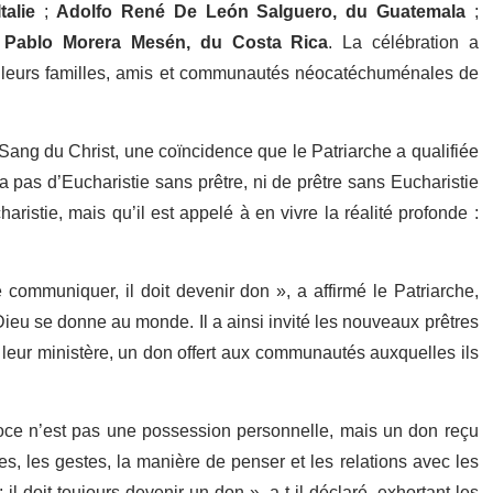
talie
;
Adolfo René De León Salguero, du Guatemala
;
 Pablo Morera Mesén, du Costa Rica
. La célébration a
 leurs familles, amis et communautés néocatéchuménales de
 Sang du Christ, une coïncidence que le Patriarche a qualifiée
 a pas d’Eucharistie sans prêtre, ni de prêtre sans Eucharistie
aristie, mais qu’il est appelé à en vivre la réalité profonde :
 communiquer, il doit devenir don », a affirmé le Patriarche,
Dieu se donne au monde. Il a ainsi invité les nouveaux prêtres
s leur ministère, un don offert aux communautés auxquelles ils
oce n’est pas une possession personnelle, mais un don reçu
les, les gestes, la manière de penser et les relations avec les
il doit toujours devenir un don », a-t-il déclaré, exhortant les