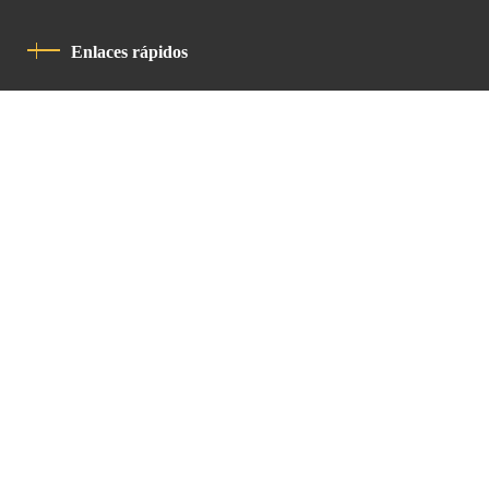
Enlaces rápidos
Política De Privacidad
Código De Conducta
Contacto
Latin Patriarchate Road
P.O.B 14152, Jerusalem 9114101
Tel
: +972 (2) 6471400
Email:
Chancellery@lpj.org