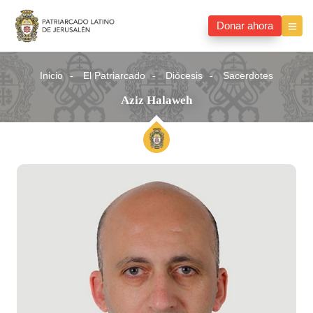
Donar ahora
Inicio
El Patriarcado
Diócesis
Sacerdotes
Aziz Halaweh