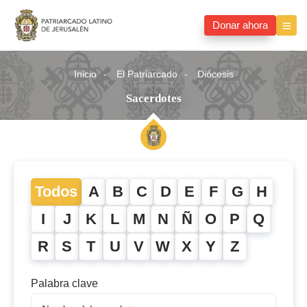
Donar ahora
Inicio
El Patriarcado
Diócesis
Sacerdotes
Todos
A
B
C
D
E
F
G
H
I
J
K
L
M
N
Ñ
O
P
Q
R
S
T
U
V
W
X
Y
Z
Palabra clave