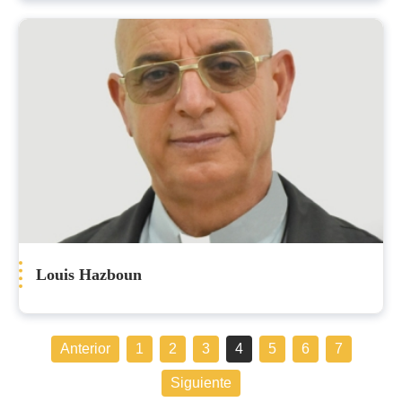
Louis Hazboun
Anterior
1
2
3
4
5
6
7
Siguiente