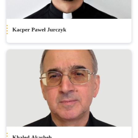
Kacper Paweł Jurczyk
Khaled Akasheh