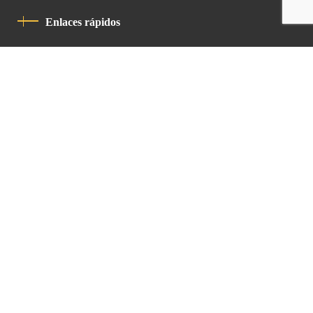
Enlaces rápidos
Política De Privacidad
Código De Conducta
Contacto
Latin Patriarchate Road
P.O.B 14152, Jerusalem 9114101
Tel
: +972 (2) 6471400
Email:
Chancellery@lpj.org
Boletín de noticias