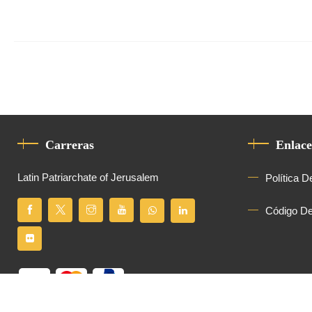
Carreras
Enlace
Latin Patriarchate of Jerusalem
Política D
Código D