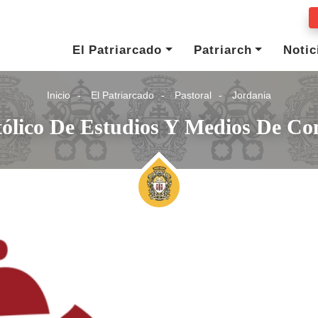
El Patriarcado
Patriarch
Notic
Inicio
El Patriarcado
Pastoral
Jordania
ólico De Estudios Y Medios De C