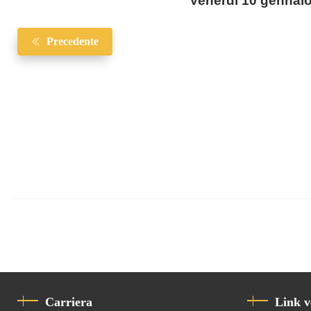
Venerdì 10 gennaio 
Precedente
Carriera
Link v