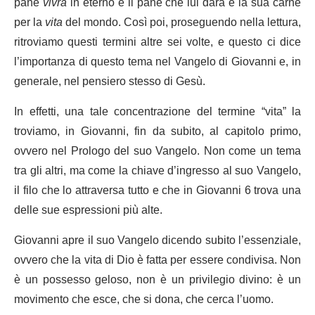
pane
vivrà
in eterno e il pane che lui darà è la sua carne
per la
vita
del mondo. Così poi, proseguendo nella lettura,
ritroviamo questi termini altre sei volte, e questo ci dice
l’importanza di questo tema nel Vangelo di Giovanni e, in
generale, nel pensiero stesso di Gesù.
In effetti, una tale concentrazione del termine “vita” la
troviamo, in Giovanni, fin da subito, al capitolo primo,
ovvero nel Prologo del suo Vangelo. Non come un tema
tra gli altri, ma come la chiave d’ingresso al suo Vangelo,
il filo che lo attraversa tutto e che in Giovanni 6 trova una
delle sue espressioni più alte.
Giovanni apre il suo Vangelo dicendo subito l’essenziale,
ovvero che la vita di Dio è fatta per essere condivisa. Non
è un possesso geloso, non è un privilegio divino: è un
movimento che esce, che si dona, che cerca l’uomo.