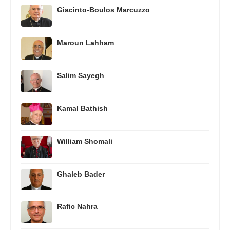
Giacinto-Boulos Marcuzzo
Maroun Lahham
Salim Sayegh
Kamal Bathish
William Shomali
Ghaleb Bader
Rafic Nahra