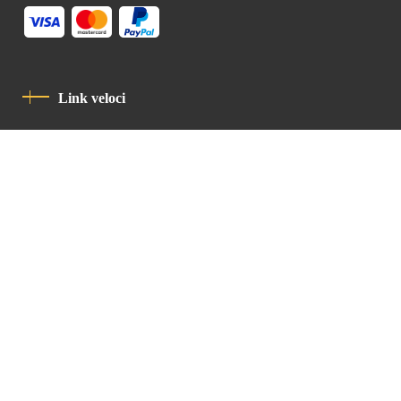
Link veloci
Informativa Sulla Privacy
Codice Di Condotta
Contatto
Latin Patriarchate Road
P.O.B 14152, Jerusalem 9114101
Tel
: +972 (2) 6471400
Email:
Chancellery@lpj.org