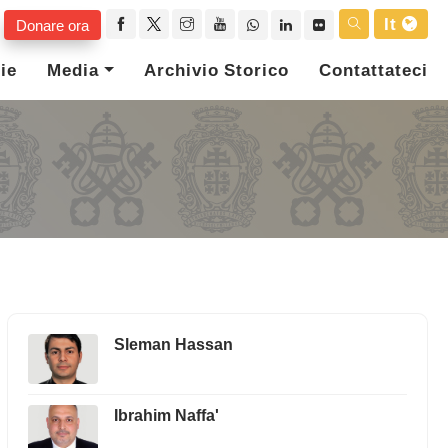
It
Donare ora
ie
Media
Archivio Storico
Contattateci
Sleman Hassan
Ibrahim Naffa'