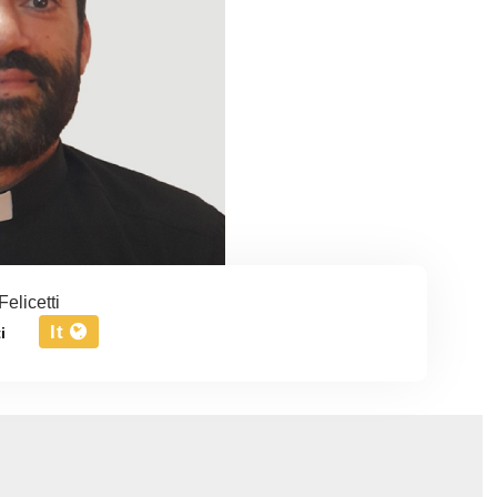
elicetti
It
i