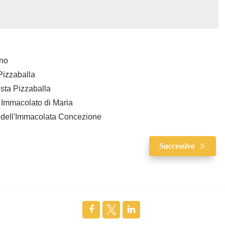
ino
 Pizzaballa
ista Pizzaballa
e Immacolato di Maria
a dell'Immacolata Concezione
Successivo