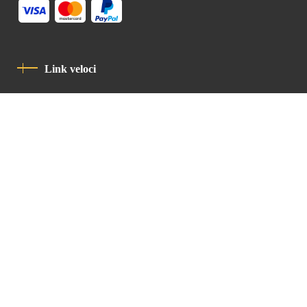
Link veloci
Informativa Sulla Privacy
Codice Di Condotta
Contatto
Latin Patriarchate Road
P.O.B 14152, Jerusalem 9114101
Tel
: +972 (2) 6471400
Email:
Chancellery@lpj.org