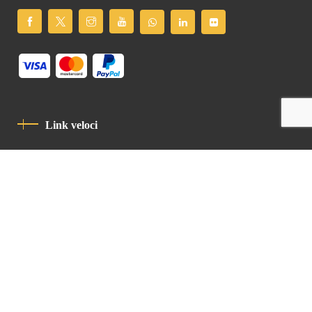
Link veloci
Informativa Sulla Privacy
Codice Di Condotta
Contatto
Latin Patriarchate Road
P.O.B 14152, Jerusalem 9114101